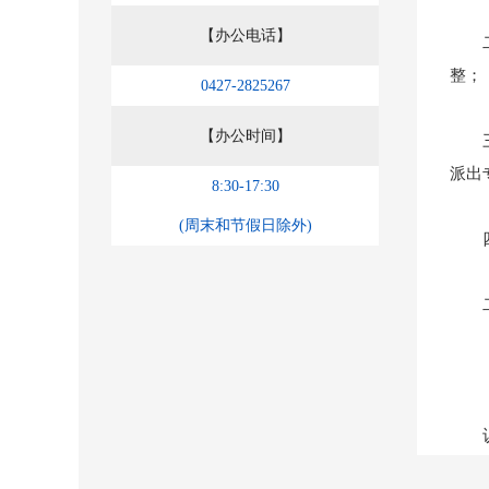
【办公电话】
二是
整；
0427-2825267
【办公时间】
三是
派出
8:30-17:30
(周末和节假日除外)
四是
二、
（一
认真
益、