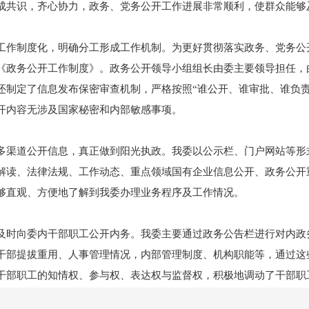
成共识，齐心协力，政务、党务公开工作进展非常顺利，使群众能够
制度化，明确分工形成工作机制。为更好贯彻落实政务、党务公开
《政务公开工作制度》。政务公开领导小组组长由委主要领导担任，
还制定了信息发布保密审查机制，严格按照“谁公开、谁审批、谁负
开内容无涉及国家秘密和内部敏感事项。
道公开信息，真正做到阳光执政。我委以公示栏、门户网站等形式
解读、法律法规、工作动态、重点领域国有企业信息公开、政务公开
够直观、方便地了解到我委办理业务程序及工作情况。
向委内干部职工公开内务。我委主要通过政务公告栏进行对内政务
干部提拔重用、人事管理情况，内部管理制度、机构职能等，通过这
干部职工的知情权、参与权、表达权与监督权，积极地调动了干部职