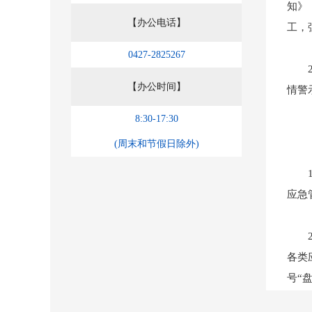
知》
【办公电话】
工，
0427-2825267
20
【办公时间】
情警
8:30-17:30
（二
(周末和节假日除外)
1.
应急
2.
各类
号“