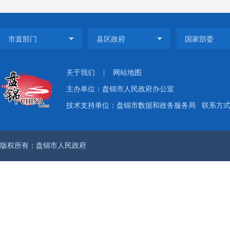
行权力
管理，
卫生健
系统，
关于我们
|
网站地图
食品安
主办单位：盘锦市人民政府办公室
公开，
技术支持单位：盘锦市数据和政务服务局
联系方式：
简政放
梳理公
版权所有：盘锦市人民政府
可类7项
项，行
息表和
限等服