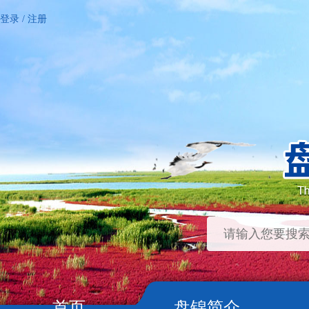
登录
/
注册
首页
盘锦简介