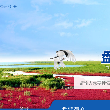
登录
/
注册
首页
盘锦简介