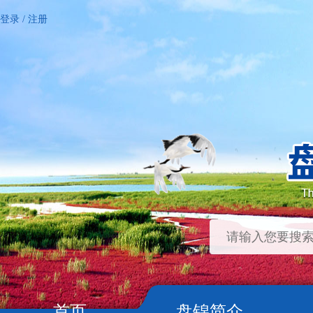
登录
/
注册
首页
盘锦简介