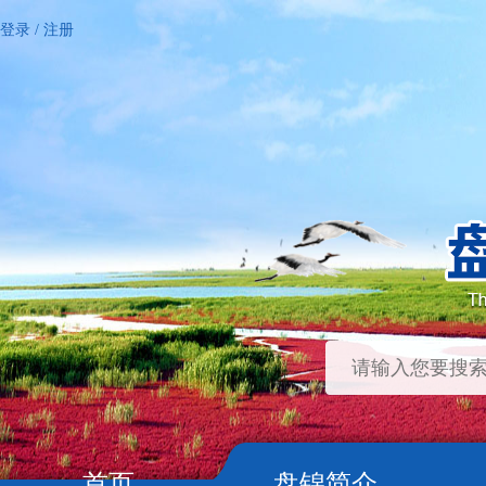
登录
/
注册
首页
盘锦简介