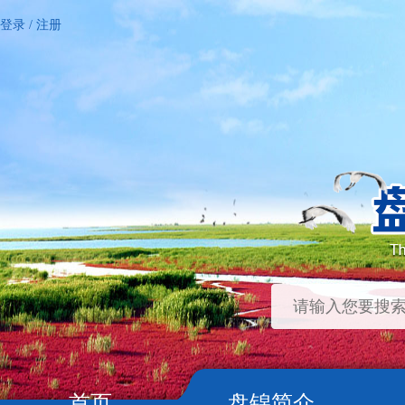
登录
/
注册
首页
盘锦简介