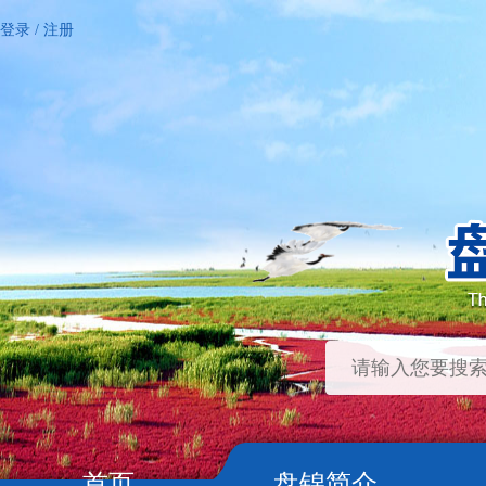
登录
/
注册
首页
盘锦简介