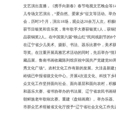
文艺演出直播，《携手向新春》春节电视文艺晚会等1
儿专场文艺演出，“爱自然、爱家乡”征文等活动。举办
会，历时3个月，演出18场，观众达20余万人次。
获节目银奖和音乐奖，青年歌手大赛获银奖1人，获铜
品获铜奖2人。在中国第六届“映山红”民间戏剧节的
在辽宁省少儿美术、摄影、书法、器乐比赛中，美术获
导奖。在注重开展高雅艺术活动的同时，先后举办“情
藏品展、鲁南书画收藏陈列馆庆祝中国共产党建党80周
秀文化广场”。农村文化工作有新的发展。大洼县新建
岭镇已申报省级文化中心。开展4次送文化、科技下乡和
众文化工作坚持面向社会、面向基层和面向农村，积
和器乐大赛、省书协举办的书法展、辽宁省农民书画研
朝鲜族老年歌咏比赛。重建《盘锦画廊》。举办乐器、
市群众艺术馆被省文化厅授予“辽宁省社会文化工作先