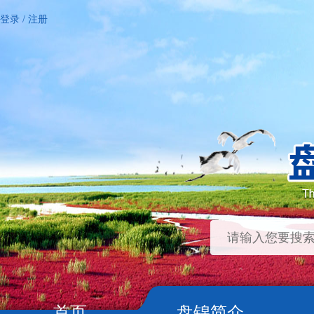
登录
/
注册
首页
盘锦简介