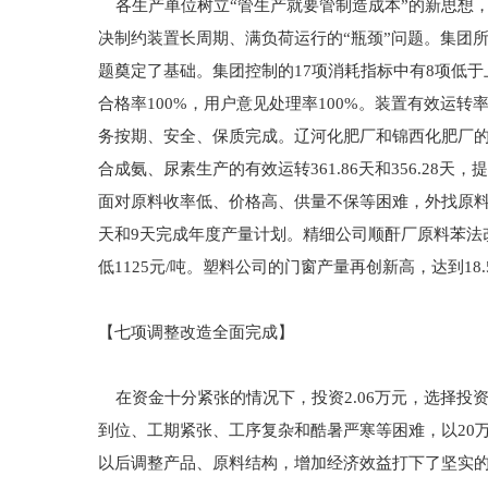
各生产单位树立“管生产就要管制造成本”的新思想
决制约装置长周期、满负荷运行的“瓶颈”问题。集团
题奠定了基础。集团控制的17项消耗指标中有8项低于上
合格率100%，用户意见处理率100%。装置有效运
务按期、安全、保质完成。辽河化肥厂和锦西化肥厂
合成氨、尿素生产的有效运转361.86天和356.28
面对原料收率低、价格高、供量不保等困难，外找原料，
天和9天完成年度产量计划。精细公司顺酐厂原料苯法
低1125元/吨。塑料公司的门窗产量再创新高，达到
【七项调整改造全面完成】
在资金十分紧张的情况下，投资2.06万元，选择投
到位、工期紧张、工序复杂和酷暑严寒等困难，以20
以后调整产品、原料结构，增加经济效益打下了坚实