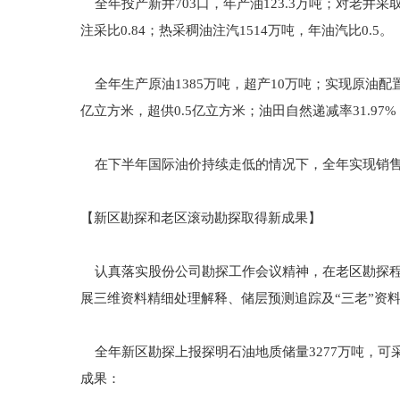
全年投产新井703口，年产油123.3万吨；对老井采取
注采比0.84；热采稠油注汽1514万吨，年油汽比0.5。
全年生产原油1385万吨，超产10万吨；实现原油配置商品
亿立方米，超供0.5亿立方米；油田自然递减率31.97%
在下半年国际油价持续走低的情况下，全年实现销售收
【新区勘探和老区滚动勘探取得新成果】
认真落实股份公司勘探工作会议精神，在老区勘探程
展三维资料精细处理解释、储层预测追踪及“三老”资
全年新区勘探上报探明石油地质储量3277万吨，可采
成果：