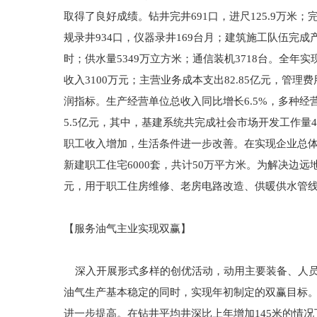
取得了良好成绩。钻井完井691口，进尺125.9万米；
规录井934口，仪器录井169台月；建筑施工队伍完成
时；供水量5349万立方米；通信装机3718台。全年实现
收入3100万元；主营业务成本支出82.85亿元，管理
润指标。生产经营单位总收入同比增长6.5%，多种经营
5.5亿元，其中，基建系统共完成社会市场开发工作量4.
职工收入增加，生活条件进一步改善。在实现企业总体
新建职工住宅6000套，共计50万平方米。为解决边远
元，用于职工住房维修、老房电路改造、供暖供水管
【服务油气主业实现双赢】
深入开展形式多样的创优活动，动用主要装备、人员
油气生产基本稳定的同时，实现年初制定的双赢目标
进一步提高。在钻井平均井深比上年增加145米的情况下，