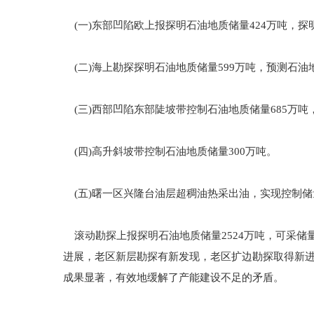
(一)东部凹陷欧上报探明石油地质储量424万吨，探
(二)海上勘探探明石油地质储量599万吨，预测石油地
(三)西部凹陷东部陡坡带控制石油地质储量685万吨，
(四)高升斜坡带控制石油地质储量300万吨。
(五)曙一区兴隆台油层超稠油热采出油，实现控制储量
滚动勘探上报探明石油地质储量2524万吨，可采储量4
进展，老区新层勘探有新发现，老区扩边勘探取得新
成果显著，有效地缓解了产能建设不足的矛盾。