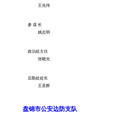
王兆伟
参 谋 长
姚志明
政治处主任
张晓光
后勤处处长
王圣辉
盘锦市公安边防支队