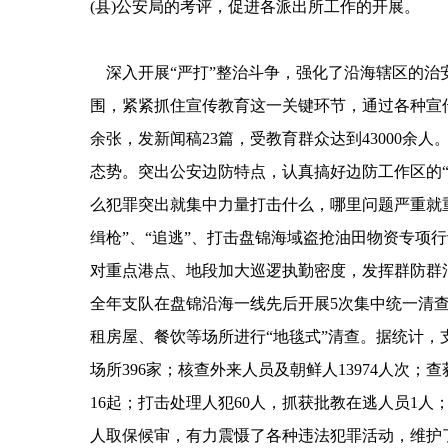
(县)公安局的考评，促进各派出所工作的开展。
深入开展“严打”整治斗争，强化了沿海辖区的治安
围，紧紧抓住宣传教育这一关键环节，通过各种宣传
余张，发新闻稿23篇，受教育群众达到43000
态势。突出公安边防特点，认真搞好边防工作区的“
么犯罪突出就集中力量打击什么，哪里问题严重就
缉枪”、“追逃”、打击盘锦海域盗抢油田物资专项
对重点港点、地段加大巡逻执勤密度，发挥群防群
全年支队在盘锦沿海一线先后开展5次集中统一清
租房屋、餐饮等场所进行“地毯式”清查。据统计，支
场所396家；核查外来人员及朝鲜人13974人次；
16起；打击处理人犯60人，抓获批教在逃人员1
人取保候审，有力震慑了各种违法犯罪活动，维护