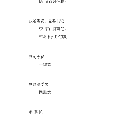
陈 克(9月任职)
政治委员、党委书记
李 群(5月离任)
韩树君(5月任职)
副司令员
于耀辉
副政治委员
陶胜发
参 谋 长