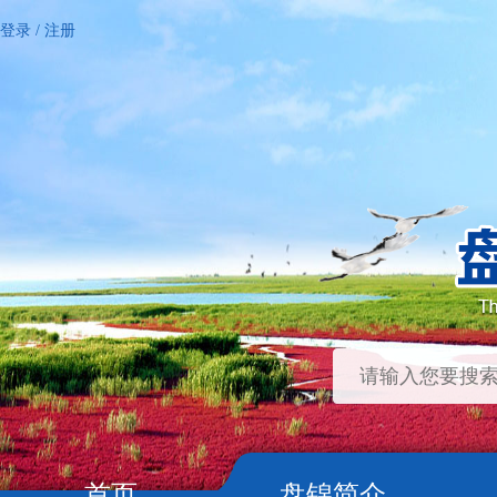
登录
/
注册
首页
盘锦简介