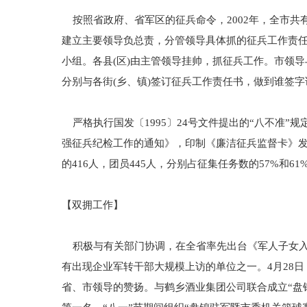
按照省政府、省军区的征兵命令，2002年，全市共有
建立主要领导负总责，分管领导具体抓的征兵工作责
小组。各县(区)由主管领导挂帅，抓征兵工作。市领导
分别与各街(乡、镇)签订征兵工作责任书，做到谁签
严格执行国发〔1995〕24号文件提出的“八不准”
强征兵纪检工作的通知》，印制《廉洁征兵监督卡》发
的416人，团员445人，分别占征集任务数的57%和61
【双拥工作】
积极与有关部门协调，在全省率先出台《军人子女入
有出现企业军转干部大规模上访的单位之一。4月28
省、市领导的赞扬。与鹤乡酒业集团公司联合成立“盘