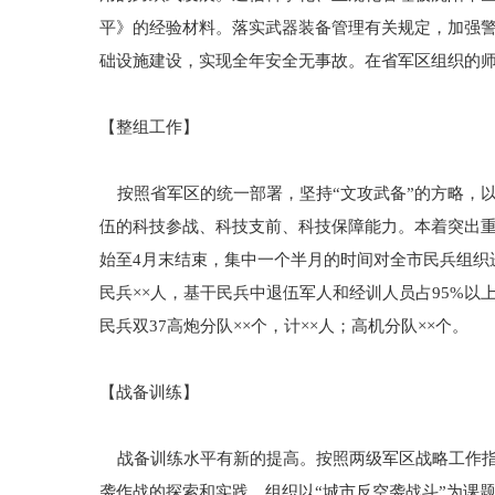
平》的经验材料。落实武器装备管理有关规定，加强
础设施建设，实现全年安全无事故。在省军区组织的师
【整组工作】
按照省军区的统一部署，坚持“文攻武备”的方略，以
伍的科技参战、科技支前、科技保障能力。本着突出重
始至4月末结束，集中一个半月的时间对全市民兵组织
民兵××人，基干民兵中退伍军人和经训人员占95%以上
民兵双37高炮分队××个，计××人；高机分队××个。
【战备训练】
战备训练水平有新的提高。按照两级军区战略工作指
袭作战的探索和实践。组织以“城市反空袭战斗”为课