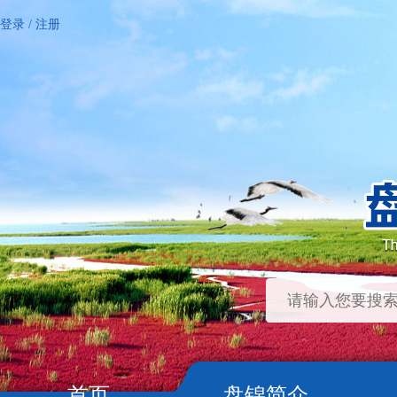
登录
/
注册
首页
盘锦简介