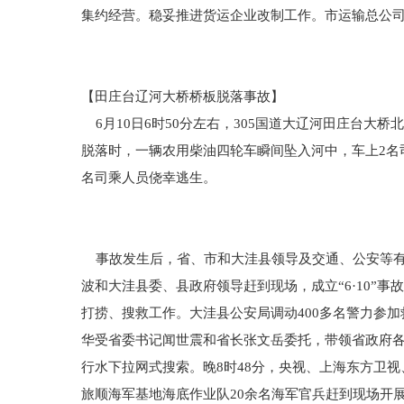
集约经营。稳妥推进货运企业改制工作。市运输总公
【田庄台辽河大桥桥板脱落事故】
6月10日6时50分左右，305国道大辽河田庄台大桥
脱落时，一辆农用柴油四轮车瞬间坠入河中，车上2名
名司乘人员侥幸逃生。
事故发生后，省、市和大洼县领导及交通、公安等有
波和大洼县委、县政府领导赶到现场，成立“6·10
打捞、搜救工作。大洼县公安局调动400多名警力参加
华受省委书记闻世震和省长张文岳委托，带领省政府各
行水下拉网式搜索。晚8时48分，央视、上海东方卫视
旅顺海军基地海底作业队20余名海军官兵赶到现场开