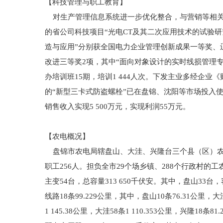
【科技管理与职工教育】
对生产管理信息系统进一步优化整合，与营销等相关
的省公司科技项目“光电CT及其二次应用技术的试验研
造与应用”分别获全国电力企业管理创新成果一等奖、辽
改进三等奖2项，其中“面向对象设计的实时线损管理专
办培训班15期，培训1 444人次。下发主业多经企
的“新型三卡式防盗螺栓”已在盘锦、沈阳等市场投入使用
销售收入实现5 500万元，实现利润55万元。
【农电概况】
盘锦市农电局辖盘山、大洼、兴隆台三个县（区）农电局
职工256人。担负全市29个场乡镇、288个行政村的
主变54台，总容量313 650千伏安。其中，盘山33台，容
线路18条99.229公里，其中，盘山10条76.31公里，大
1 145.38公里，大洼58条1 110.353公里，兴隆18条8