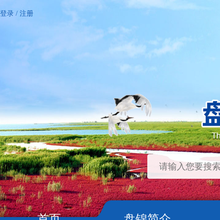
登录
/
注册
首页
盘锦简介