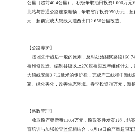
公里（超前40.4公里）。积极争取油田投资1 00
北站与普通公路连接顺畅，争取省厅投资950万元，超
元，超前完成大锦线大洼西出口2 656公里改造。
【公路养护】
按照先干线后一般的原则，及时处治翻浆路段166 740
桥维修改造。编制县级以上270座桥梁五年维修计划，改
大锦线安装3 712延米的钢护栏，完成库二线和中新线
家。绿化美化，改善生态环境。春季投资70万元，新植70
【路政管理】
收取路产赔偿费110.4万元，路政案件发案1起，结
育培训与加强检查监督相结合，6月19日前严重超限车辆