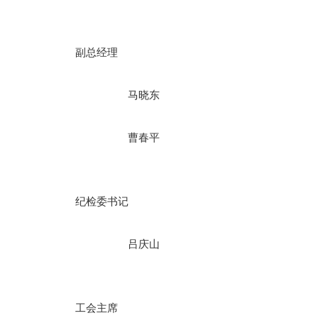
副总经理
马晓东
曹春平
纪检委书记
吕庆山
工会主席