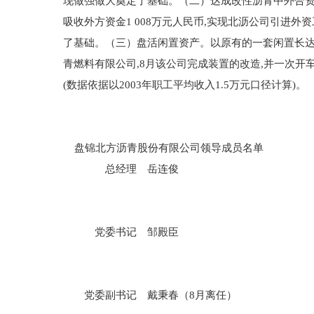
现做强做大奠定了基础。（二）达成改性沥青中外合资
吸收外方资金1 008万元人民币,实现北沥公司引进
了基础。（三）盘活闲置资产。以原有的一套闲置长达
青燃料有限公司,8月该公司完成装置的改造,并一次开车成
(数据依据以2003年职工平均收入1.5万元口径计算)。
盘锦北方沥青股份有限公司领导成员名单
总经理 岳连俊
党委书记 邹殿臣
党委副书记 戴秉春（8月离任）