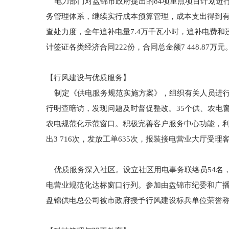
电力部门对盘锦市政府提出的84项重点项目计划进
务管理体系，继续实行成本预算管理，成本支出得到
查处力度，全年追补电量7.4万千瓦小时，追补电费和
计签证各类经济合同222份，合同总金额7 448.87万
【行风建设与优质服务】
制定《供电服务规范实施方案》，组织有关人员进行
行明查暗访，发现问题及时督促整改。35个供、农电
农电规范化示范窗口。积极完善客户服务中心功能，利用“9
出3 716次，发放工单635次，报装接电营业大厅受理
优质服务深入社区。设立社区用电事务联络员54名
电营业规范化达标窗口行列。参加由盘锦市纪委和广播
盘锦供电总公司被市政府授予行风建设标兵单位荣誉