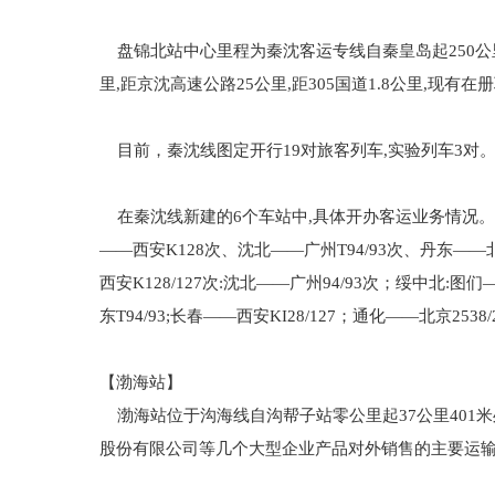
盘锦北站中心里程为秦沈客运专线自秦皇岛起250公里
里,距京沈高速公路25公里,距305国道1.8公里,现
目前，秦沈线图定开行19对旅客列车,实验列车3对。其
在秦沈线新建的6个车站中,具体开办客运业务情况。辽中站
——西安K128次、沈北——广州T94/93次、丹东——北
西安K128/127次:沈北——广州94/93次；绥中
东T94/93;长春——西安KI28/127；通化——北京2
【渤海站】
渤海站位于沟海线自沟帮子站零公里起37公里401
股份有限公司等几个大型企业产品对外销售的主要运