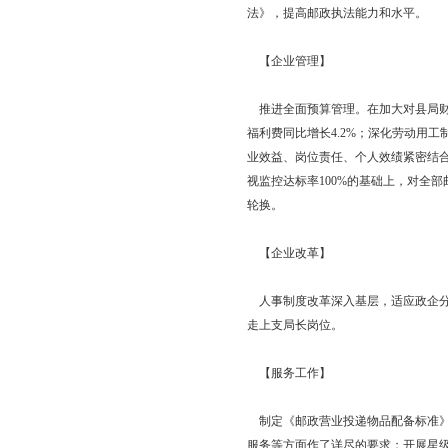
以全面发展为主线，以
列全省第3名。全年制作
址库建设，新增名址信息
业务完成新版报刊收订和
满完成了1992年~2
校园、部队市场开发实现
收入61万元。金融类业务
3.12%；成功接收田
费业务，增加活期余额3 
元，完成年计划的131
月”专项营销活动，实现
开发、农资连锁取得进
寄等主题营销活动，全年
【综合能力建设】