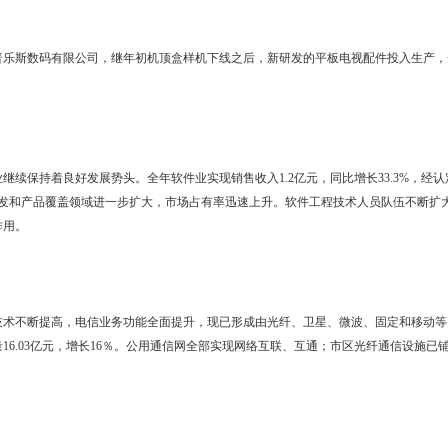
业总规模（邮电业务总量与电子信息产业销售收入之和）达到18.75亿元，
息产业销售收入1.20亿元；全市信息产业增加值可实现5.60亿元。交换机总
动电话用户55万户，电话普及率达到78.5部/百人（全国、全省电话普及率分
投递段道103条，汽车邮路千余公里
业】
起步，盘锦普乐斯数码有限公司，继年初机顶盒样机下线之后，新研发
务业发展】
著。软件业继续保持着良好发展势头。全年软件业实现销售收入1.2亿元
业2户。软件研发和产品覆盖领域进一步扩大，市场占有率迅速上升。