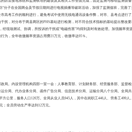
容充实，成为市政府各部门在互联网上信息发布，提供在线服务及与公众
进一步提升，网络应用业务范围进一步扩大。信息技术特别是计算机网
果明显】
工程”试点企业的信息化项目，均按计划顺利推进。通过信息系统的建
过实施“百万农民上网工程”，全市行政村的宽带互联网覆盖率达到90％
经济社会的发展。“盘锦市家庭上网工程”的实施，增强了广大居民信息
大大提升了全市社会信息化水平。
护空中电波秩序】
。固定监测站的防雷接地系统和监测铁塔的建设及其相关工作全面完成
。为防范“法轮功”分子在全国两会及节假日期间进行电视插播等破坏活
考期间，为保证全市高考工作的顺利进行，避免考试中使用无线电通讯设
台（站）之间的干扰，对分布于两县两区的PHS基站进行检测，对不符