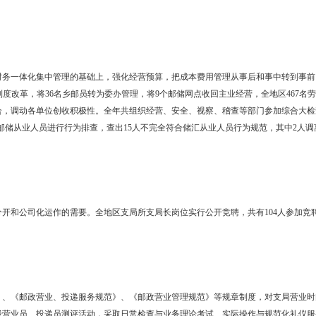
适时开展劳动竞赛、召开推介会为契机，以规范化服务为手段，抓大不
交寄账单22万件，DM 49期，商函占函件收入比重62%；贺卡销售超
3万条，创收70万元；组织第二届书信比赛，实现收入13万元；启动县
分发系统上线；党报党刊收订采取“财政划拨，集订分送”的新举措，实现
003年票品集中销毁工作，成功参与《2008年奥林匹克集邮收藏博览会选拔
收入192万元，快包比重达到51%。电子通信业务实现收入150万元，为
全年邮储收入达8 732万元（含中间业务、保险）完成计划的102%，同比
庄台工商银行网点，一次性增加余额5 750万元，邮储市场占有率达14.5
700万元。大洼县局为1 800户农民发放低保金，每季代发金额2 900
%。速递物流类业务积极发展国内、国际、物品类业务和单、证、照业务，全
收入23.1万元；以“卡哈拉”项目为突破口，异地、国际业务收入完成37
展，实现收入70万元。市场营销全局直接从事营销工作的专职人员55人
确定52个业务开发项目，实现收入465万元。