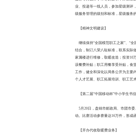
全年新增局所３个，布
平方米，5台汽车，2条
信市场和“黑速递”进
法》，提高邮政执法能
【企业管理】
推进全面预算管理。在
福利费同比增长4.2%
业效益、岗位责任、个
视监控达标率100%
轮换。
【企业改革】