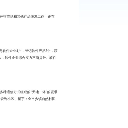
比上年增长16.9%。其中，电信业务总量16.03亿元，邮政业务
容量139.97万门，全市电话用户可达到98.84万户。其中，固定电
别是63.3％和77.2％），全市互联网接入用户将达6.97万户。
的平板电视配件投入生产，开拓市场和其他产品研发工作，正在
，同比增长33.3%，经认定软件企业4户，登记软件产品5个，获
软件工程技术人员队伍不断扩大，软件企业综合实力不断提升。软件