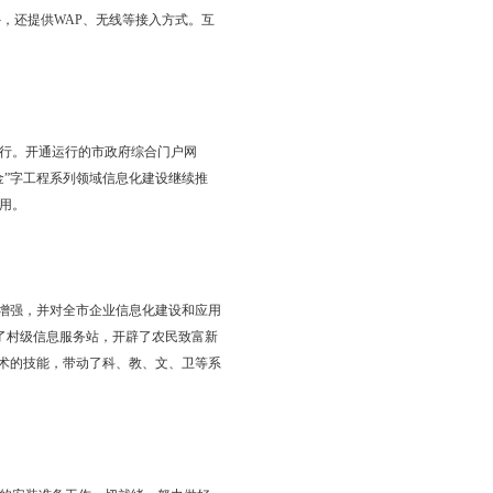
卫星、微波、固定和移动等多种通信方式组成的“天地一体”的宽带
联、互通；市区光纤通信设施已铺设到小区、楼宇；全市乡镇自然村固
ADSL、电话拨号等方式外，还提供WAP、无线等接入方式。互
和部分应用系统开始启动运行。开通运行的市政府综合门户网