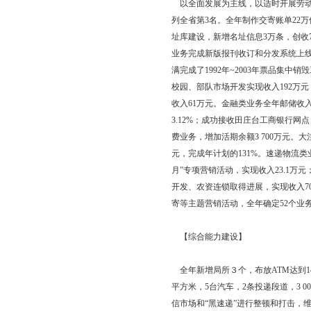
受理市民投诉12起，
占用费，严格规范频率资
邮政
【概况】
盘锦市邮政局下辖盘山
局、集邮公司、速递物
单程总长度1 008公里
比上年增长7.9%；收
【邮政经营】