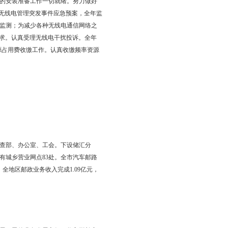
联络和交流的重要窗口。“金”字工程系列领域信息化建设继续推
络技术在政务工作领域全面应用。
设，试点企业综合实力进一步增强，并对全市企业信息化建设和应用
以上,并有126个行政村建立了村级信息服务站，开辟了农民致富新
化的意识，提高了应用信息技术的技能，带动了科、教、文、卫等系
，固定监测与移动监测设备的安装准备工作一切就绪。努力做好
动，加强了监测值班，完善了无线电管理突发事件应急预案，全年监
备作弊，对市、县考点进行了监测；为减少各种无线电通信网络之
合技术指标的基站提出整改要求。认真受理无线电干扰投诉。全年