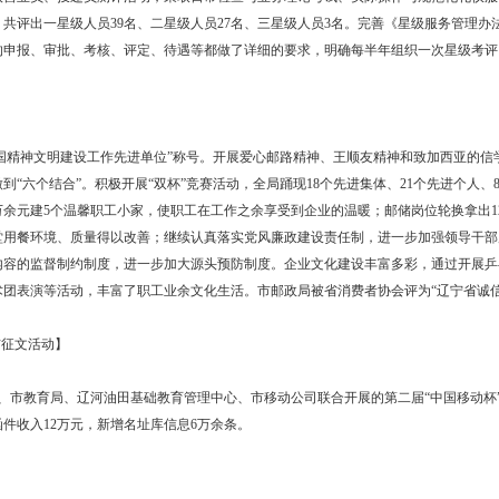
放ATM达到14台，建精品骨干局所5个；加强营业、投递基础网建设管
投递段道，3 000个信报箱。投资150余万元，对55个支局进行互动
行整顿和打击，维护邮政权益，为用户创造良好的用邮环境；继续抓好集
力和水平。
加大对县局财务一体化集中管理的基础上，强化经营预算，把成本费用
；深化劳动用工制度改革，将36名乡邮员转为委办管理，将9个邮储网点
人效绩紧密结合，调动各单位创收积极性。全年共组织经营、安全、视察、
的基础上，对全部邮储从业人员进行行为排查，查出15人不完全符合储汇