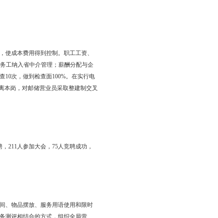
放小，推动各项业务整体发展。函件业务发展良好，收入增长率
额完成省局计划，全年开发销售贺卡220万元，较去年翻一番；强化名
局函件市场，两县局收入均突破30万元，同比增长60％。报刊发行
一次性报刊流转额1 710万元，实现增长3%的目标。集邮业务圆
展》工作；2007年新邮预订工作取得突破，预订额98万元。包件业务
通信运营商放号1.12万户；全年共代收各种通信费用2.4亿元，实现
增长10.5%；资金运作比率98.9%,全省排名第一，收益率达
%，同比提高了0.3个百分点，全省排名第一；全省第一家开通代收取暖
万元，按户结算手续费，年创收近40万元。全年完成代理保险7 258万
年完成业务收入497万元，同比增长16.5%；组织开展中秋“思乡
7万元，同比25.6%。中邮快货、物流运输、家电配送、一体化物流
，占主业从业人员的6%；积极参加湿地节、蟹文化节、亲情包裹邮