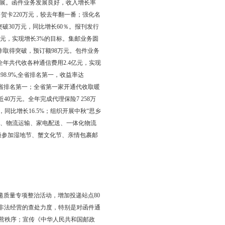
到及时有效处理。加强频率资源占用费收缴工作。认真收缴频率资源
。
务部、经营服务部、监督检查部、办公室、工会。下设储汇分
运输分局八个分局。全局共有城乡营业网点83处。全市汽车邮路
在岗职工446人、劳务工499人。全地区邮政业务收入完成1.09亿元，