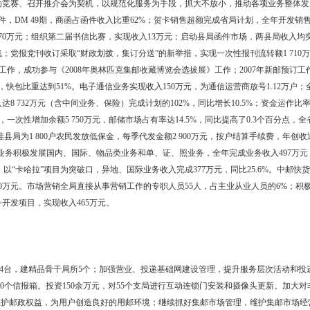
设台单位投诉9起，经现场测试、协调，所投诉的干扰或“电磁伤害”均得
源占用费征缴行为，全年收缴频率资源占用费21万元，收缴率达95％
县、大洼县邮政局。内设管理机构四部一室一会：人事教育部、计划财
流分局、发投转运分局、代办业务分局、函件广告分局、信息技术分局、
，服务面积4 094平方公里，服务人口120万。全局从业人员945人，其中
支差额完成762万元；全员劳动生产率达到12万元。