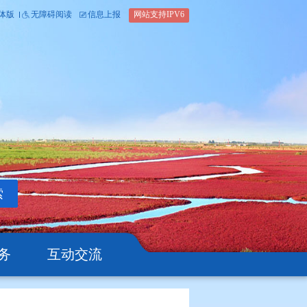
内部办公平台
简体版
繁体版
无障碍阅读
信息上报
网站支
搜索
公开
办事服务
互动交流