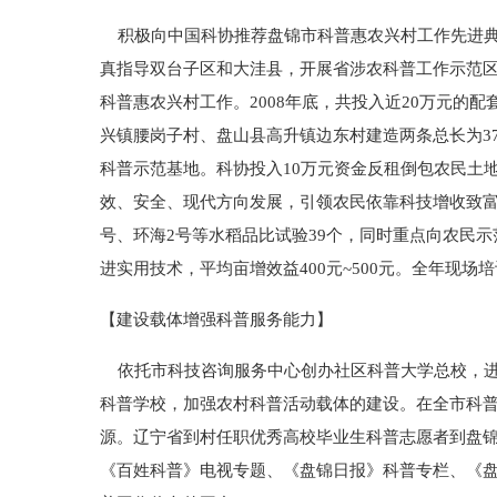
积极向中国科协推荐盘锦市科普惠农兴村工作先进典
真指导双台子区和大洼县，开展省涉农科普工作示范
科普惠农兴村工作。2008年底，共投入近20万元的
兴镇腰岗子村、盘山县高升镇边东村建造两条总长为3
科普示范基地。科协投入10万元资金反租倒包农民土
效、安全、现代方向发展，引领农民依靠科技增收致富。
号、环海2号等水稻品比试验39个，同时重点向农民
进实用技术，平均亩增效益400元~500元。全年现场培
【建设载体增强科普服务能力】
依托市科技咨询服务中心创办社区科普大学总校，进
科普学校，加强农村科普活动载体的建设。在全市科普
源。辽宁省到村任职优秀高校毕业生科普志愿者到盘
《百姓科普》电视专题、《盘锦日报》科普专栏、《