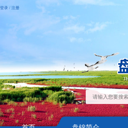
登录
/
注册
首页
盘锦简介