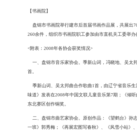
【书画院】
盘锦市书画院举行建市后首届书画作品展，共展出70余
260余件，组织市书画院职工参加由市直机关工委举
<附表：2008年各协会获奖情况>
一、盘锦市音乐家协会。季新山词，冯晓地、吴太邦
首。
季新山词、吴太邦曲合作歌曲1首，由辽宁省音乐生活
味道》发表在2008年中国文联儿童音乐第7期；《倾
东北赛区创作铜奖。
二、盘锦市曲艺家协会。原创作品：《望鹤台》孙志
一班》郭秀梅；《再展宏图写春秋》、《风雪小站》