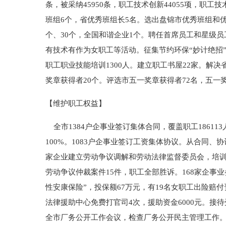
条，被采纳45950条，职工技术创新44055项，职工技
班组6个，省优秀班组长5名。选出盘锦市优秀班组和优
个、30个，全国和谐企业1个。聘任首席员工和星级员
有技术有作为女职工等活动。征集节约环保“妙计绝招”
职工职业技能培训1300人。建立职工书屋22家。
奖章获得者20个。评选市五一奖章获得者72名，五一
【维护职工权益】
全市1384户企事业签订集体合同，覆盖职工18611
100%。1083户企事业签订工资集体协议。从合同
家企业建立劳动争议调解和劳动法律监督委员会，培训劳动
劳动争议仲裁案件15件，职工全部胜诉。168家企事
性安康保险”，投保额67万元，有19名女职工出险赔
法律援助中心免费打官司4次，援助资金6000元。接待受
全市厂务公开工作会议，检查厂务公开民主管理工作。市