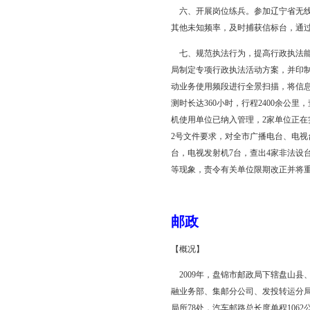
【无线电管理】
一、业余无线电台（站
档，录入数据库，使盘锦
二、完成移动监测系统
R/S的EMS550接收
三、坚持做好日常监测
级英语以及辽河油田招
四、提高快速反应能力
境电磁波卫生标准》的
起，及时查处干扰或消
五、无线电频率占用费
日，共收缴频率占用费8