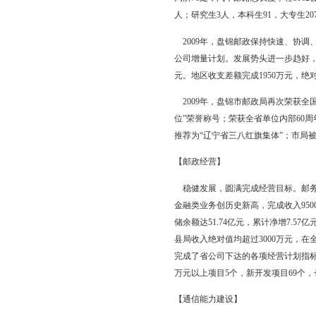
六、开展岗位练兵。参
其他未知频率，及时捕
七、规范执法行为，提
局制定专项行政执法活动
动业务使用频段进行全
测时长达360小时，行
机使用单位已纳入管理
2号文件要求，对全市广
台，电视发射机7台，
等现象，责令有关单位
邮政
【概况】