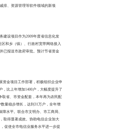
七届中国国际软件和信息服务交易会。盘锦市搭建盘锦软件业展
对外交流的机会。通过本次展会，开展招商引资，主动与参展的国
活动。通过深入企业调研，掌握企业发展现状、发展方向和科技创
，挖掘出一批智能交通、节能减排、资源管理等软件领域的新项
委机要局的盘山县电子政务建设项目作为2009年度省信息化发
中旬，实现全市545个街道、社区和乡（镇）、行政村宽带网络接入