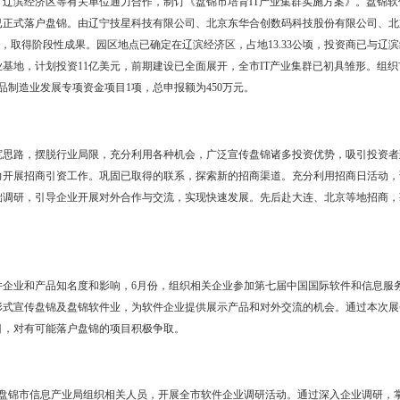
9％，电子信息产业销售收入1.8亿元,下降40％。全市电话用户152万户
31万户，增长5%。
件业销售收入达到3.6亿元，增长20％。全市经认定的软件企业7家
家，软件企业从业人员400余人。按照《盘锦市人民政府办公室关于印发20
与大洼县政府、辽滨经济区等有关单位通力合作，制订《盘锦市培育IT
业基地等项目已正式落户盘锦。由辽宁技星科技有限公司、北京东华合
园项目的推进工作，取得阶段性成果。园区地点已确定在辽滨经济区，占地
基地和曙光产业基地，计划投资11亿美元，前期建设已全面展开，全市I
辽宁省信息产品制造业发展专项资金项目1项，总申报额为450万元。
放思想，拓宽思路，摆脱行业局限，充分利用各种机会，广泛宣传盘锦
集中精力，全力开展招商引资工作。巩固已取得的联系，探索新的招商
效果。加强基础调研，引导企业开展对外合作与交流，实现快速发展。