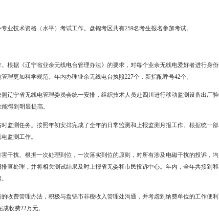
共享、节省资金原则，组织完成了新型农村合作医疗信息平台与市劳动
近50%。
”】
建设和应用，根据国家、省关于组织申报2009年度国家信息技术应用
技术应用“倍增计划”项目和省信息化发展资金项目。盘锦市企业信息化宽带
水平。为加快农村信息化建设进程和应用水平，促进省“百万农民上网工程
农村信息化基础设施建设，全市共建成村级信息服务站262个，占全市行
展全市IC卡系统安全检查工作，明确了安全问题上报制度，提升了盘锦市
部门，进行网吧治理专项行动，进一步加强对网吧及网络游戏的监管，
和保护力度，加快3G基础设施建设步伐，起草《关于加快推进第三代移
全市人民。
水平）考试】
国计算机与软件专业技术资格（水平）考试工作。盘锦考区共有259名