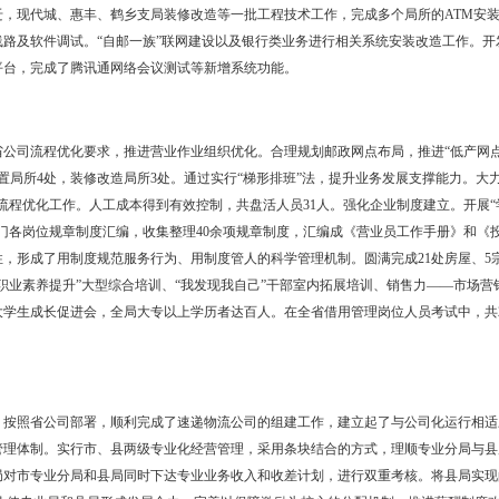
政局下辖盘山县、大洼县邮政局。内设管理机构四部一室一会：市场部、
、发投转运分局、电子通信分局、函件广告分局，一个综合部门为营业分
度单程1062公里，投递道段136条，服务面积4094平方公里，服务人口1
1，大专生207人，中专生350人，高中生131人，初中生31人。
持快速、协调、健康发展。全局上下围绕“两个确保、三个创新、四项业务
进一步趋好，发展环境进一步优化，发展能力进一步提高。2009年全地区
950万元，绝对值列全省第二位。全员劳动生产率15.5万元，列全省首
局再次荣获全国“精神文明建设先进单位”荣誉称号；保持全国“模范职工
单位内部60周年国庆安保工作“集体一等功”荣誉称号；盘锦市邮政运
集体”；市局被省公司推荐为“全国邮政纪检监察工作先进集体”。
目标。邮务类业务完成收入2200万元，同比增长21%，绝对值超计划20
完成收入9500万元，同比增长21％，绝对值超计划685万元。200