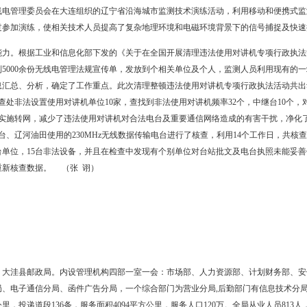
）的管理工作。根据《辽宁省业余无线电台管理办法》的要求，对每个
市业余无线电管理更加科学规范。年内办理业余无线电台执照227个，
升级工作。按照辽宁省无线电管理委员会统一安排，组织技术人员赴四川
机，移动监测系统性能得到明显提高。
工作，完成临时监测任务。按照年初安排完成了全年的日常监测和上报
工考试期间无线电监测工作。
，及时查处有害干扰。根据一次处理到位，一次落实到位的原则，对所有涉
要求，进行详细排查处理，并将相关测试结果及时上报省无委和市民投诉
除投诉者的疑虑。
收缴。按照新的收费管理办法，积极与盘锦市非税收入管理处沟通，并考
.8万元，全年完成收费22万元。