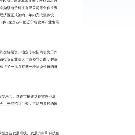
，电话普及率119部/百人，其中固定电话用户59万户，移动电话用户
，登记软件产品12个，获得系统集成三级资质的企业3家，获得
09年市政府主要工作任务的通知》（盘政办发［2009］4号）部
产业集群实施方案》。盘锦软件园项目建设成果显著，赛格高新数
创数码科技股份有限公司、北京鼎硕电子科技有限公司等合作投资
13.33公顷，投资商已与辽滨经济区正式签约，年内完成整体设
T产业集群已初具雏形。组织市内7家企业申报辽宁省软件产业发展
诸多投资优势，吸引投资者到盘锦投资。指定专职招商引资工作
渠道。充分利用招商日活动，请投资企业法人与市领导会面，解决
先后赴大连、北京等地招商，获得了一批具有进一步洽谈价值的推