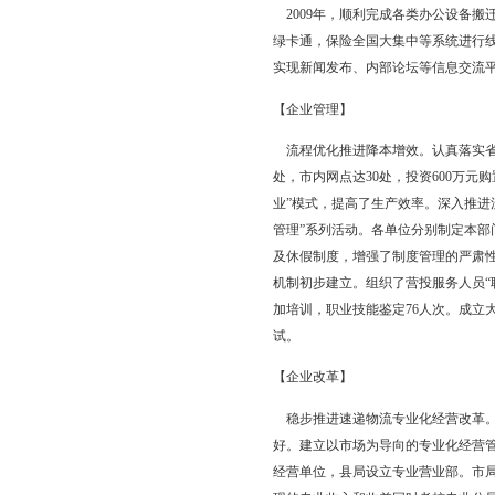
2009年，盘锦市邮
融业务部、集邮分公司
局所78处，汽车邮路总长
人；研究生3人，本科生9
2009年，盘锦邮政保
公司增量计划。发展势头
元。地区收支差额完成1
2009年，盘锦市邮政
位”荣誉称号；荣获全省
推荐为“辽宁省三八红旗
【邮政经营】
稳健发展，圆满完成经营
金融类业务创历史新高，