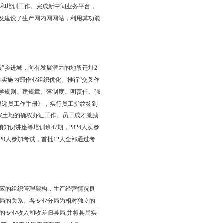
人力资源部、计划财务部、安保部、办公室、工会。生产部门有金
局,后勤部门有信息技术分局、运输公司。目前，全市电子化邮政
20万。全局从业人员813人，其中：在岗职工322人，劳务工491
超常规发展、打造五个百万项目”的“2345”各项经营指标均完成省
业务收入完成1.29亿元，比上年增长21％，绝对值超计划1345万
位。
之家”、省级“文明单位”、市政府“软环境和政风行风建设先进单
输分局荣获全国“安康杯竞赛优胜班组”称号；兴隆支局被盘锦市妇联
3万元；速递物流类业务完成收入1019万元，同比增长16.9％；
9年首月完成全年活期净增计划，两个月完成全年储蓄余额净增计划。邮