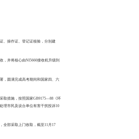
保障信息平台融合建设方案，并已报送市政府审批。预计节省资金
“倍增计划”项目和省信息化发展资金项目工作部署，积极组织企业申
商务平台接入企业达到3500户，比上年增加1400户，大幅度提升了
”和“富民工程”深入实施，争取省、市资金配套，本年再为农民配
政村的80%。全市互联网用户数量稳步增长，达到31万户，全年增
IC卡使用安全防范意识和安全保障水平。联合市文明办、市工商局、
规范网吧及网络游戏市场秩序，取得显著成效。协助电信企业加大
动通信基础设施建设的通知》，促使全市电信业服务水平进一步提
考生报名参加考试。