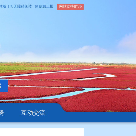
内部办公平台
简体版
繁体版
无障碍阅读
信息上报
网站支
搜索
公开
办事服务
互动交流