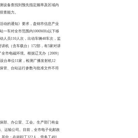
业余无线电爱好者进行身份证、操作证、登记证核验，分别建
新指配呼号42个。
进行移动监测设备出厂验收，并将核心由NI5660接收机升级到
监测月报工作。根据统一部署，圆满完成高考期间和国家四、六
及电磁干扰的投诉，均采取措施，按照国家GB9175—88《环
中心。年内，全年共接到和处理市民及设台单位有害干扰投诉10
虑到纳费单位的工作便利，全部采取上门收取，截至11月17