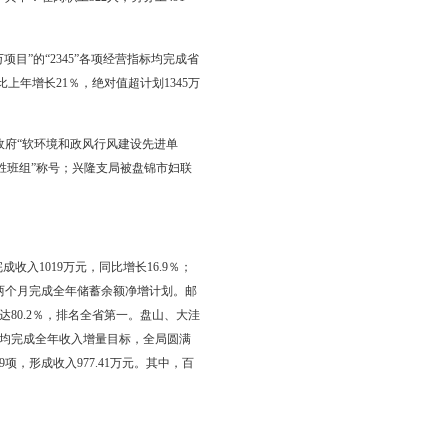
活动，利用移动和便携式监测设备查找到预先指定频率及区域内
环境背景下的信号捕捉及快速排查能力。
法使用对讲机专项行政执法活动的通知》要求，盘锦市信息产业
人，监测人员利用现有的一站一车对全市范围内1000MHz以下移
机专项行政执法活动共出动人员110人次，出动车辆48车次，监
机频率32个，中继台10个，对讲机（含车载台）172部，有5家对讲
络造成的有害干扰，净化了全市电磁环境。根据辽无办［2009］
，利用14个工作日，共核查设台单位11家，检测广播发射机12
对台站批文及电台执照未能妥善保管、台站运行参数与批准文件不符