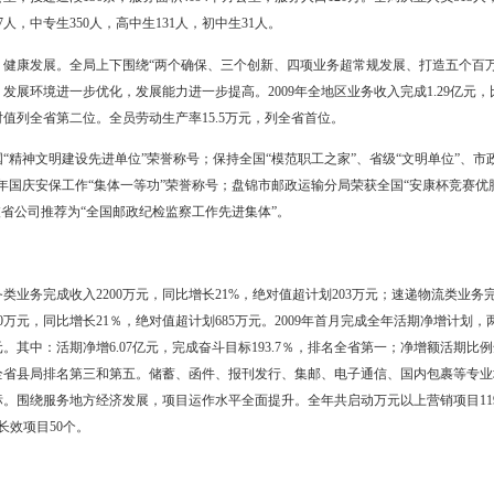
加辽宁省无线电管理委员会在大连组织的辽宁省沿海城市监测技术演练
获信标台，通过参加演练，使相关技术人员提高了复杂地理环境和电磁
高行政执法能力。根据工业和信息化部下发的《关于在全国开展清理违
方案，并印制5000余份无线电管理法规宣传单，发放到个相关单位及个
景扫描，将信息汇总、分析，确定了工作重点。此次清理整顿违法使用对讲
程2400余公里，查处非法设置使用对讲机单位10家，查找到非法使用对讲
，2家单位正在实施转网，减少了违法使用对讲机对合法电台及重要通信网
播电台、电视台、辽河油田使用的230MHz无线数据传输电台进行了核查
查出4家非法设台单位，15台非法设备，并且在检查中发现有个别单位
限期改正并将重新核查数据。 （张 诩）