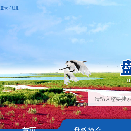
登录
/
注册
首页
盘锦简介