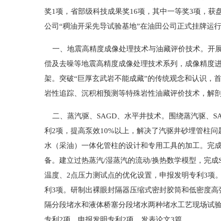
奖1项，省部级科技成果奖16项，其中一等奖3项，
公司“稠油开采先导试验基地”在油田公司正式挂牌运行，
一、地震高精度成像处理技术与油藏评价技术。开展
偿及去噪等地震高精度成像处理技术系列，成像精度进
架。突破“巨厚玄武岩不能成藏”的传统观念和认识，首
岩性追踪、沉积相预测等特殊岩性油藏评价技术，解剖
二、蒸汽驱、SAGD、水平井技术。围绕蒸汽驱、S
利2项，提高泵效10%以上，解决了汽驱井砂埋管柱问
水（采油）一体化管柱的设计和专用工具的加工。完
备。建立过热蒸汽/湿蒸汽的流动/换热数学模型，完
温度、2点压力测试点的优化设置，申报发明专利3项
利3项。研制出裸眼封隔器压缩式密封胶筒和低密度高
隔分段堵水和液体桥塞分段堵水两种堵水工艺现场试验
专利2项，申报发明专利2项，发表论文3篇。