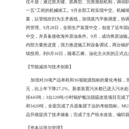
住不放；通过抓关键、抓典型、完善激励机制，调动职
一五”工程的机械竣工。9月全部工程实现中交。机械
案，以管线吹扫为主矛盾线，加强蒸汽平衡调度，协
闭管理。9月28日，全部生产装置中交，创造了近年
中交，并具备接收海外原油条件。9月，成功将原油输
内部力量抢进度，强力推进施工和设备调试，两台锅炉
续投用。到9月16日，随着乙烯、油化主火炬的正式
【节能减排与技术创新】
加强对20项产品单耗和36项能源指标的量化考核，开
元，比上年下降27.2%。新老装置污水都已进入污水处
排445吨；3台220吨/小时锅炉氨法脱硫改造项目完成
和3420吨，全面完成了兵器集团下达的考核指标。MU
品升级提供了技术储备；完成了生产给水改造、编织袋
【资本运营与管理】