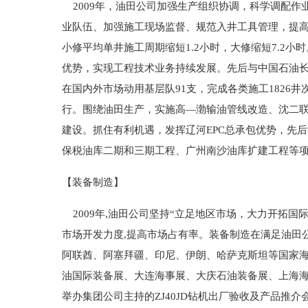
2009年，油田公司加强生产组织协调，科学调配作
业队伍、加强施工现场监督、规范入井工具管理，提高施工
小修平均单井施工周期缩短1.2小时，大修缩短7.2
优势，实现工程技术业务持续发展。先后与中国石油
在国内外市场动用基层队91支，完成各类施工1826
行。围绕油田生产，实施高—渤输油管线改造、沈二联
建设。抓住有利机遇，发挥辽河EPC总承包优势，先
保税油库二期和三期工程、广州南沙油库扩建工程等项目
【装备制造】
2009年,油田公司坚持“立足地区市场，大力开拓国
市场开发力度,提高市场占有率。装备制造在满足油田
阿联酋、阿塞拜疆、印尼、伊朗、哈萨克斯坦等国家
油国际装备展、大连海事展、大庆石油装备展、上海
举办集团公司主持的ZJ40JD钻机出厂验收及产品