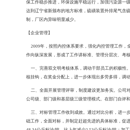
保工作稳步推进，环保设施平稳运行，加强污染源一级
达到辽宁省新颁布的地方标准，硫磺装置外排尾气含
制，厂区内异味明显减少。
【企业管理】
2009年，按照内控体系要求，强化内控管理工作，
作向纵深发展，形成了工作讲标准、管理分层次、考
一、完善双文明考核体系，调动干部员工的积极性。
核挂钩，在奖金分配上，进一步体现出多劳多得，调
二、全面开展管理评审，制度建设更加务实。公司对全
公司级、部门级和基层级三级管理模式。在部门自评
三、对标管理工作收到成效。通过对比分析，进一步
础工作，全面对标，并制定赶超先进的具体标准，促
48.34公斤标油/吨，比上年减少2.53公斤标油/吨；加