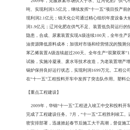
2009年，克服尿素市场供大于求、辽河化肥厂供气
吨、实现利润3.5亿元，继续发挥“十一五”项目投产
现利润2.1亿元；锦天化公司通过精心组织年度设备大
润1.9亿元；辽河化肥在供气不足、装置低负荷运行
隐患，合成、尿素装置实现A级连续100天，全年生产
油资源降低原料成本；加强对市场和经营情况的预测
苯乙烯装置A级连续超过200天。全年生产“双聚双苯”1
试验，实施冷凝液、废水等技术改造，为老装置增产
锅炉保持良好运行状态，实现利润1699万元。工程
在“十一五”工程投料开车中发挥了突击队作用。塑料公司
【重点工程建设】
2009年，华锦“十一五”工程进入竣工中交和投料
完成了工程建设任务。7月，“十一五”工程胜利竣工
密安排部署，迅速掀起春节后施工大干高潮，督促施