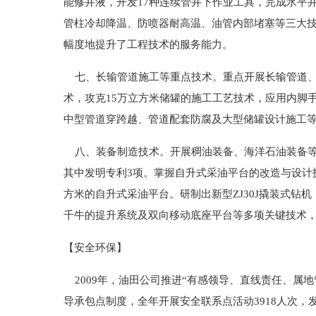
能修井液，开发17种连续管井下作业工具，完成水平
管柱冷却降温、防喷器耐高温、油管内部堵塞等三大技
幅度地提升了工程技术的服务能力。
七、长输管道施工等重点技术。重点开展长输管道、
术，攻克15万立方米储罐的施工工艺技术，应用内脚手
中型管道穿跨越、管道配套防腐及大型储罐设计施工
八、装备制造技术。开展稠油装备、海洋石油装备等重
其中发明专利3项。掌握自升式采油平台的改造与设计技
方米的自升式采油平台。研制出新型ZJ30J撬装式钻机
千牛的提升系统及双向移动底座平台等多项关键技术
【安全环保】
2009年，油田公司推进“有感领导、直线责任、属地
导承包点制度，全年开展安全联系点活动3918人次，发