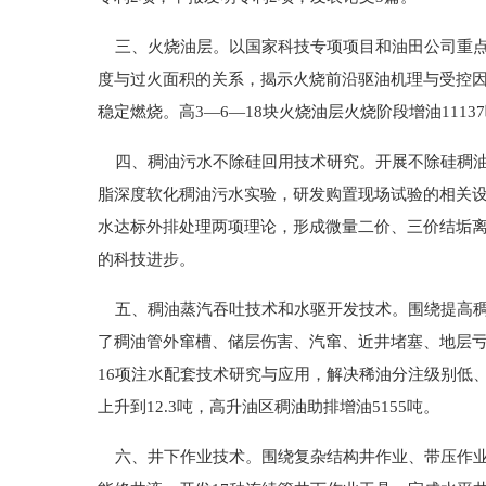
三、火烧油层。以国家科技专项项目和油田公司重点
度与过火面积的关系，揭示火烧前沿驱油机理与受控因
稳定燃烧。高3—6—18块火烧油层火烧阶段增油1113
四、稠油污水不除硅回用技术研究。开展不除硅稠油
脂深度软化稠油污水实验，研发购置现场试验的相关
水达标外排处理两项理论，形成微量二价、三价结垢离
的科技进步。
五、稠油蒸汽吞吐技术和水驱开发技术。围绕提高稠
了稠油管外窜槽、储层伤害、汽窜、近井堵塞、地层
16项注水配套技术研究与应用，解决稀油分注级别低、注
上升到12.3吨，高升油区稠油助排增油5155吨。
六、井下作业技术。围绕复杂结构井作业、带压作业