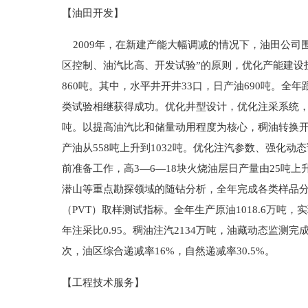
【油田开发】
2009年，在新建产能大幅调减的情况下，油田公司
区控制、油汽比高、开发试验”的原则，优化产能建设投
860吨。其中，水平井开井33口，日产油690吨。
类试验相继获得成功。优化井型设计，优化注采系统，转
吨。以提高油汽比和储量动用程度为核心，稠油转换开发方
产油从558吨上升到1032吨。优化注汽参数、强化动
前准备工作，高3—6—18块火烧油层日产量由25吨
潜山等重点勘探领域的随钻分析，全年完成各类样品分
（PVT）取样测试指标。全年生产原油1018.6万吨，实
年注采比0.95。稠油注汽2134万吨，油藏动态监测完成
次，油区综合递减率16%，自然递减率30.5%。
【工程技术服务】