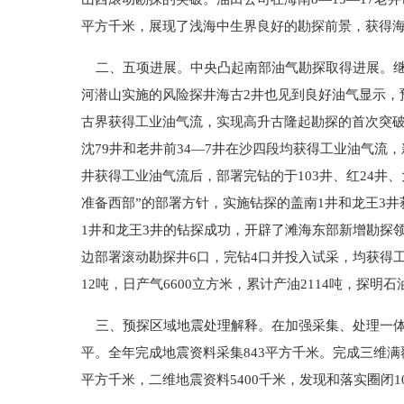
平方千米，展现了浅海中生界良好的勘探前景，获得
二、五项进展。中央凸起南部油气勘探取得进展。继赵
河潜山实施的风险探井海古2井也见到良好油气显示，
古界获得工业油气流，实现高升古隆起勘探的首次突破
沈79井和老井前34—7井在沙四段均获得工业油气流
井获得工业油气流后，部署完钻的于103井、红24井
准备西部”的部署方针，实施钻探的盖南1井和龙王3井
1井和龙王3井的钻探成功，开辟了滩海东部新增勘探
边部署滚动勘探井6口，完钻4口并投入试采，均获得工
12吨，日产气6600立方米，累计产油2114吨，探明石
三、预探区域地震处理解释。在加强采集、处理一体
平。全年完成地震资料采集843平方千米。完成三维满覆
平方千米，二维地震资料5400千米，发现和落实圈闭1