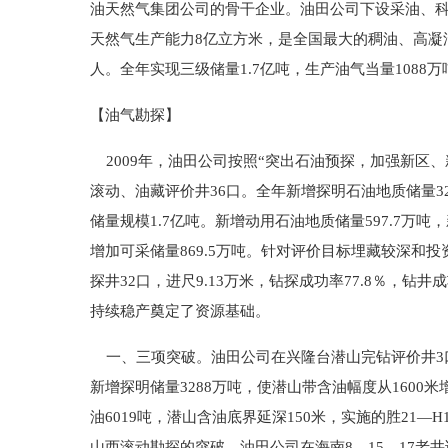
油天然气集团公司的骨干企业。油田公司下设采油、科
天然气生产能力8亿立方米，是全国最大的稠油、高凝油生
人。全年实现三级储量1.7亿吨，生产油气当量1088万
【油气勘探】
2009年，油田公司按照“突出石油预探，加强新区、
滚动、油藏评价井36口。全年新增探明石油地质储量328
储量规模1.7亿吨。新增动用石油地质储量597.7万吨
增加可采储量869.5万吨。针对评价目标埋藏较深
探井32口，进尺9.13万米，钻探成功率77.8％，钻
持续稳产奠定了资源基础。
一、三项突破。油田公司在兴隆台潜山完钻评价井3口，
新增探明储量3288万吨，使潜山带含油幅度从1600
油6019吨，潜山含油底界延深150米，实施的胜21
山西滚动勘探的突破。油田公司在海南8—15—17老