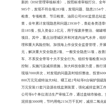
新的《HSE管理审核标准》，按照标准审核打分。全年
985个，发现不符合项283项，发现问题、隐患215
检查、专项检查、节日检查。油田公司HSE监督总站监督
查，全年累计发现隐患和问题23938个，查处各类违章
目185项，投入资金2.1亿元，用于报废井整治、
项目。其中，重点治理城区井和河道内油气水井，组织
理和重大风险控制。加强海上作业安全监督管理，开展海
元，解决重大安全隐患2项、一般安全隐患51项，改
车、不系安全带等十大不安全行为。组织专项检查30次
控制，实施污染减排措施，加大科技创新力度，推行清洁
现场7000井次，对发现的问题及时组织整改。投资60
800万元完成特油大8站、曙工处2号站等8台锅炉脱硫
万元安装15套污染源在线监测装置，强化减排监测工
公司等6个单位清洁生产审核工作，通过盘锦市验收。实施
泥排放3000吨，节约用电2156万千瓦时，减排二氧