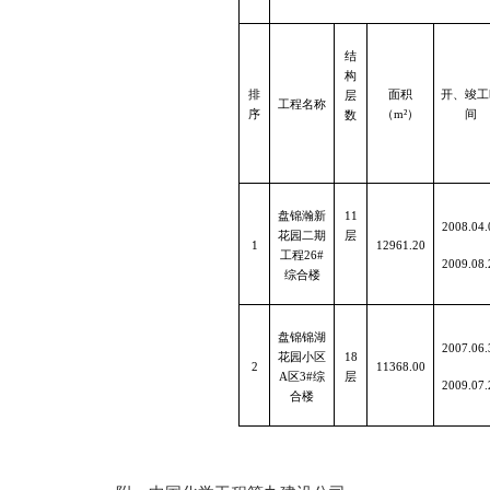
结
构
排
面积
开、竣工
层
工程名称
序
（m
²
）
间
数
盘锦瀚新
11
2008.04.
花园二期
层
1
12961.20
工程26#
2009.08.
综合楼
盘锦锦湖
2007.06.
花园小区
18
2
11368.00
A区3#综
层
2009.07.
合楼