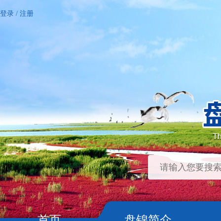
登录
/
注册
首页
盘锦简介