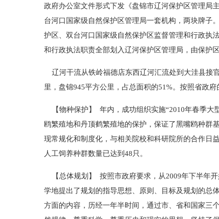
政府办公室文件形式下发《盘锦市辽河保护区管理局
台河口国家级自然保护区管理局一套机构，两块牌子
护区、双台河口国家级自然保护区监督管理和行政执
和行政执法职责全部划入辽河保护区管理局，由保护
辽河干流从铁岭福德店东西辽河汇流处到大洼县接官厅入海
里，盘锦945平方公里，占总面积的51%。按照省
【物种保护】 年内，成功组织实施“2010年春季
鸥繁殖地和丹顶鹤繁殖地的保护，保证了黑嘴鸥种群基
现常规化和制度化，与相关院校和科研院所的合作日益
人工饲养种群数量已达到48只。
【总体规划】 按照市政府要求，从2009年下半年
学地提出了规划的指导思想、原则、目标及规划的总
方面的内容，历经一年半时间，通过市、省和国家三个