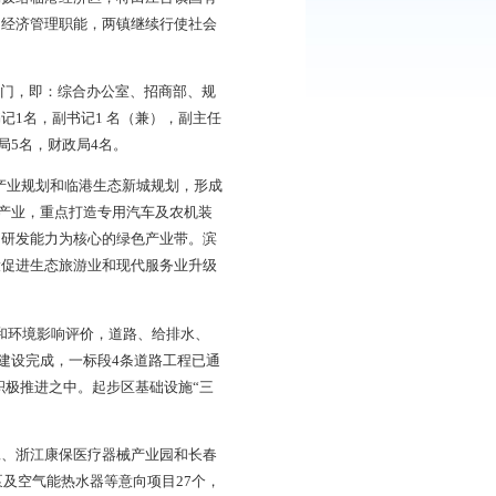
过，沈盘铁路、疏港铁路和305国道、向海大道纵贯全境，
宁沿海经济带主轴与渤海翼的节点区域，与辽滨沿海经济区紧
政府按照隶属关系委托大洼县委、县政府管理。经济区规划面
积20平方公里。在行政区划和管理权限方面，行使市级政府的经
平安农场部分）国有土地划拨给临港经济区，将田庄台镇国有
要负责区域内的经济建设和经济管理职能，两镇继续行使社会
临港经济区下设5个工作部门，即：综合办公室、招商部、规
定管委会主任兼党工委书记1名，副书记1 名（兼），副主任
规划建设局6名，经济服务局5名，财政局4名。
院完成经济区战略规划、产业规划和临港生态新城规划，形成
区坚持以成套装备制造为主导产业，重点打造专用汽车及农机装
黄金产业带和以环境效益、研发能力为核心的绿色产业带。滨