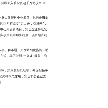
满活力的经济发展环境，为盘山经济的飞速发展奠定了坚实的
设的要求，园区经济快速发展，在过去的五年间，通过加大园
番，共完成71.08亿元。具有高科技含量、符合园区产业要求
1.108亿元。2006—2010年共完成工业增加值22.4亿元，工
猛增到97.39亿元。规模以上工业企业户数大幅增加由原来的
增长103.4%。引进域外资金39亿元，其中省外资金33.4亿元，
比上年增长58.97%。
环区块新增8.35平方公里已经完成土地测绘工作，正在进行
迁工作进展顺利。园区相继解决了道路、水、电、气、供暖、
0延长米，已基本完工，道路两侧架设路灯300余盏，实现了园
供暖管线近10 000米，保证区内企业冬季生产、生活供暖。铺
水能力3 000立方米/小时，并修建排水管网4 800米，排
区内场地回填共动用土方287 821立方米，平整场地16.67