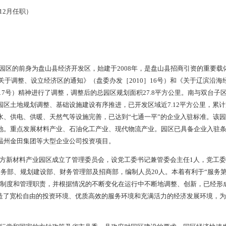
连辽滨和营口港，西接锦州港；陆路自南向北依次有滨海大道、大
京沈高速铁路（设有盘锦北站）；空运与沈阳空港和锦州空港分别为
辽路和红海滩大桥的开工建设必将极大缩短辽河口与市区的直线距
丰富，具体有七大特色资源。
0年10月成立辽河口生态经济区管委会。设有综合办公室、财政
商四局、招商五局、规划建设局共11个内设机构；社会事业管理一
资源局、市环境保护局辽河口分局、市规划局辽河口分局、市海洋
生态经济区执法大队6个市派驻机构。管委会干部职工87人。 （
区班子成员名单
委书记 杨 昕（9月任职）
委书记、工会主席 朱长杰（12月任职）
工委委员 张学斌（12月任职）