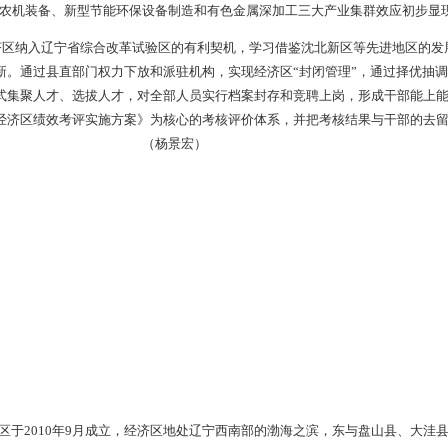
拉动就业集中、人口集居，以田庄台历史文化古镇复建、国际温泉
宜居和高端服务为特色、集聚10—15万人口的滨河生态新城。
围绕20平方公里起步区基础设施建设，年内先后完成起步区控制
建设全面展开。起步区7纵7横56公里道路工程设计全面完成，全
；给排水设计工作基本完成，与道路工程同步推进；电力、水网和输
。
0年末，经济区共实施招商引资项目37个，计划总投资210.8亿
目10个，计划总投资98亿元；吉林国富房车生产、黑龙江金泉光
亿元。专用汽车及农机装备、新型节能环保设备制造和有色金属深加
把握临港经济区纳入辽宁省综合改革试验区的有利契机，学习借鉴
等方面大胆创新。通过县直部门权力下放和派驻机构，实现经济区“
技术人才等方式集聚人才、选拔人才，对全部人员实行档案封存和
定《大洼临港经济区绩效考评实施方案》为核心的考核评价体系，
献论英雄的工作导向。 （杨景宏）