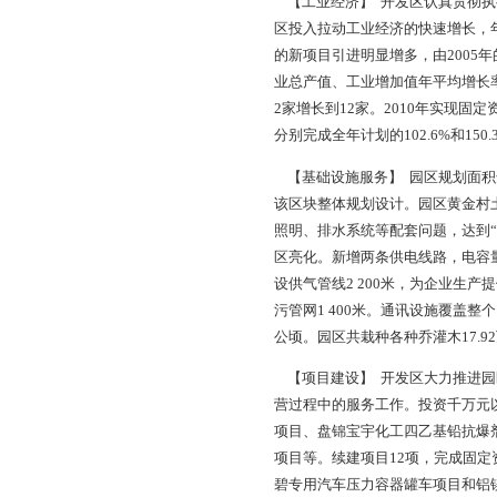
刘可玉（
辽宁北方新材料产业
【概 况】 辽宁北
地。2010年，根据
问题的意见》（盘委办
阳河、西邻辽河油田曙
化、美化、亮化到位
工、研发于一体的工
个，包括上海杰事杰
【管理体制与运行机
主席1人，副主任两人
展”等原则，管委会