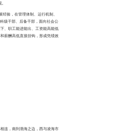
城建设、主题体育公园建设促进生态旅游业和现代服务业升级
性详细规划、工程可研报告和环境影响评价，道路、给排水、
长4公里的经五路路基工程建设完成，一标段4条道路工程已通
油管线改造设计工作正在积极推进之中。起步区基础设施“三
元。其中浙江伟德铜产品深加工、浙江康保医疗器械产业园和长春
伏建材、宁波佳成地源热泵及空气能热水器等意向项目27个，
工三大产业集群效应初步显现。
沈北新区等先进地区的发展经验，在管理体制、运行机制、
封闭管理”，通过择优抽调科级干部、后备干部，面向社会公
竞聘上岗，形成干部能上能下、职工能进能出、工资能高能低
并把考核结果与干部的去留和薪酬高低直接挂钩，形成凭绩效