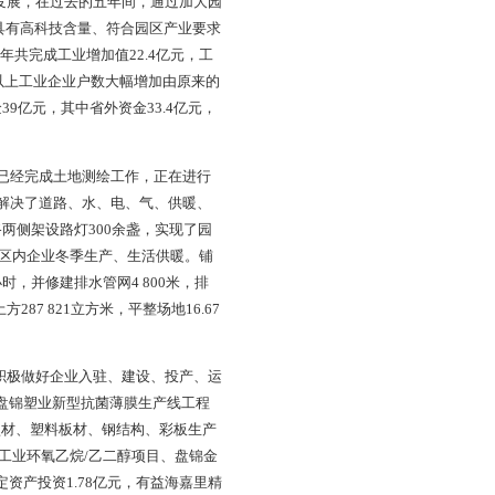
是盘山县招商引资的重要载体、工贸项目和高新技术的聚集
］16号）和《关于辽滨沿海经济区及重点经济园区管理体制若干
7.8平方公里。南与双台子区接壤、东到太平镇常家村、北至绕
近7.12平方公里，累计完成基础设施投资3.5亿元，园区绿
平”的企业入驻标准。该园区集中打造北方最大的以塑料加
。园区已具备企业入驻条件，现有项目68个规划以上企业18
兼管委会主任1人，党工委副书记兼纪委书记、副主任、工会
0人。本着有利于“服务第一”、“创先争优”、“科学化持续发
断地调整、创新，已经形成管理体制与运行机制“双创新”、企