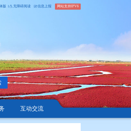
内部办公平台
简体版
繁体版
无障碍阅读
信息上报
网站支
搜索
公开
办事服务
互动交流