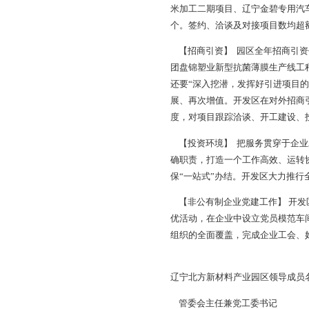
业与群众“双满意”
基础。
【工业经济】 开发
区投入拉动工业经济的
的新项目引进明显增多，由
业总产值、工业增加值
2家增长到12家。20
分别完成全年计划的102
【基础设施服务】 园
该区块整体规划设计
照明、排水系统等配套
区亮化。新增两条供电
设供气管线2 200米
污管网1 400米。通