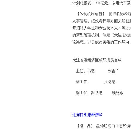
河新城依托产业集聚
发展，着力打造以生态
【基础设施建设】 
电力等起步区基础设施
过BT方式全面开工
通一平”工作扎实推进
【招商引资】 201
高祥特种管道等签约项
计划总投资112.8
【体制机制创新】 
人事管理、绩效考评
开招聘大学生和专业
的新型管理机制。制
论奖惩、以贡