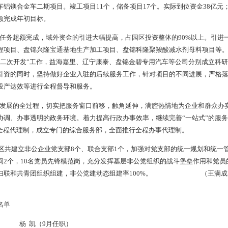
的良好局面，营造了宽松自由的投资环境、优质高效的服务环境和充
区认真贯彻执行党和国家的方针政策及省市
县委、县政府
对园区建
快速增长，年平均增长率都在30%以上。实现固定资产投资年年翻
2005年的7家增加到2010年的44家。2001—2005年工业增加值
年平均增长率大幅提升。规模以上工业产值大幅提升，由4.82亿元
10年实现固定资产投资48.2亿元，完成全年计划的101.5%，比上年
.6%和150.3%。向上争取资金2 000万元。实现税收3 100万元，
区规划面积达到27.8平方公里，建成面积近6平方公里，园区西外
。园区黄金村土地动迁工作已经全面铺开，共涉及动迁133户，拆
问题，达到“七通一平”。新铺设环保产业园区内道路4条， 4 80
线路，电容量已达20 000KVA，满足园区内企业用电需求。铺设
，为企业生产提供天然气供应渠道。新对水厂投入巨资进行改造，实现供
讯设施覆盖整个园区，联通、移动、铁通线路都能顺利接到每户企业。园