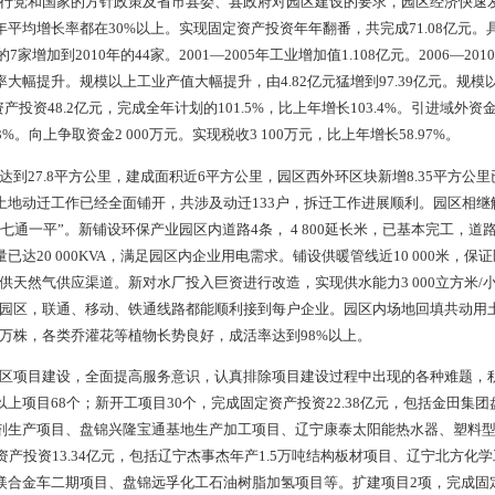
12月任职）
园区
方新材料产业园区的前身为盘山县经济开发区，始建于2008年，
市委、市政府《关于调整、设立经济区的通知》（盘委办发［2010
发［2010］17号）精神进行了调整，调整后的总园区规划面积2
光采油厂。园区土地规划调整、基础设施建设有序推进，已开发区域
，道路、给排水、供电、供暖、天然气等设施完善，已达到“七通一
程塑料产业基地。重点发展材料产业、石油化工产业、现代物流产业
、四川康泰、温州金田集团等大型企业公司投资项目。
制】 辽宁北方新材料产业园区成立了管理委员会，设党工委书记
，下设综合服务部、规划建设部、财务管理部及招商部，编制人员2
制定详细的工作制度和管理职责，并根据情况的不断变化在运行中不