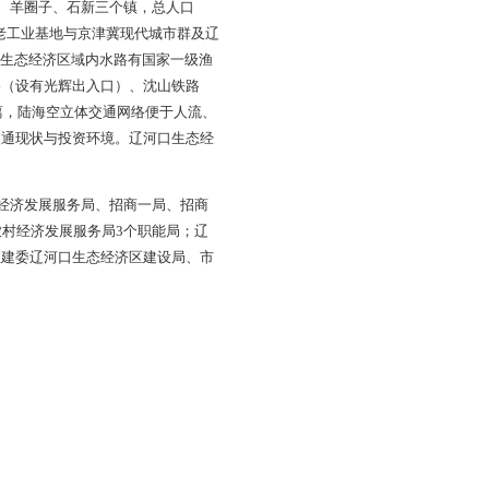
海之滨，东与盘山县、大洼县相连，南到渤海之边，西与凌海市
畜场三家国有企业以及东郭、羊圈子、石新三个镇，总人口
河和辽河入海交汇处，是东北老工业基地与京津冀现代城市群及辽
的重要承载和平台。辽河口生态经济区域内水路有国家一级渔