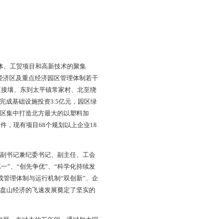
锦省级公路、京沈高速公路（设有光辉出入口）、沈山铁路
90分钟和40分钟时空距离，陆海空立体交通网络便于人流、
离，进一步改善辽河口的交通现状与投资环境。辽河口生态经
局、人力资源和社会保障局、经济发展服务局、招商一局、招商
局、社会事业管理二局、农村经济发展服务局3个职能局；辽
与渔业局辽河口分局、市住建委辽河口生态经济区建设局、市
刘 上）