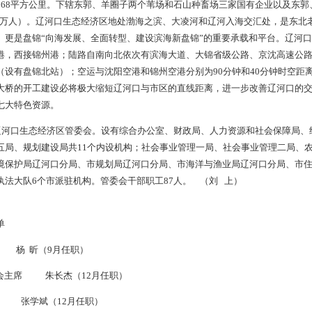
成员名单
吉广
昆
 魏晓东
口生态经济区于2010年9月成立，经济区地处辽宁西南部的渤
壤，幅员面积968平方公里。下辖东郭、羊圈子两个苇场和石山种
内辽河油田人口5万人）。辽河口生态经济区地处渤海之滨、大凌
双重叠加节点。更是盘锦“向海发展、全面转型、建设滨海新盘锦”