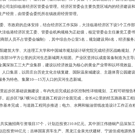
点；沈大、京沈、盘海营高速公路和京沈、京大高速铁路与其擦肩而
辽西沿海经济区和辽东半岛经济区三大板块的重要交通枢纽，是辽
家级开发区优惠政策、合力打造辽宁省综合改革试验区。
划】 大洼临港经济区作为市委、市政府的派出机构，由市委、市
为121平方公里西部产业区和59平方公里东部生态新城，起步区面
县政府将田庄台镇（高家农场）、榆树镇（榆树农场）和平安镇（
镇国有资产管理公司划归临港经济区管委会管理。经济区管委会主
有土地的农业生产经营，由管委会委托所在镇政府经营管理。
制】 按照市委、市政府的总体安排，结合经济区工作实际，大洼
局、财政局。大洼临港经济区党工委、管委会机构规格为正处级，核
编制20名（招商部人员不占管委会编制），其中综合办公室5名，
，先后聘请沈阳建筑大学、大连理工大学和中国城市规划设计研究
的临港产业区和东部59平方公里的滨河生态新城两大组团。产业
备制造和有色金属深加工三大产业集群，建设以经济效益为核心的