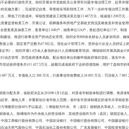
作，拨付财政奖补资金12 377万元。全市2 698笔23 008.3
就业支出19.1亿元，同比增长20.7%；拨付医疗卫生支出5.3亿元，
基本养老金水平；拨付新型农村合作医疗和城镇居民基本医疗保险补助资
12.9亿元，确保了省政府下达的城市保障性安居工程任务42 085户（
5.2亿元，保障了84.3万平方米回迁楼的顺利建设。支持城市建设。安
亿元。城市基础设施日臻完备，城市功能不断完善，城市面貌焕然一新。
各级财政深入推进财政各项改革，创新财政管理体制机制，提高财政管
制程序，规范收支预算范围，增强部门预算的严肃性和规范性。推进国
预算单位全面实行国库集中支付制度改革。认真组织开展财政专户清理
盘锦市完善非税收入收缴制度改革实施方案，对市本级和县区执收单位
收入管理水平。推进政府采购制度改革。健全政府采购监督管理机制，
020万元，节约资金1 712万元。其中，市本级完成政府采购金额60 1
精神，压缩一切不必要的行政性开支。组织开展全市党政机关公务用车
题专项治理工作的实施方案》，完成登记自查、审查核实等阶段性工作
务接待费等支出，降低了行政成本。审核投资建设工程预决算总值13 487