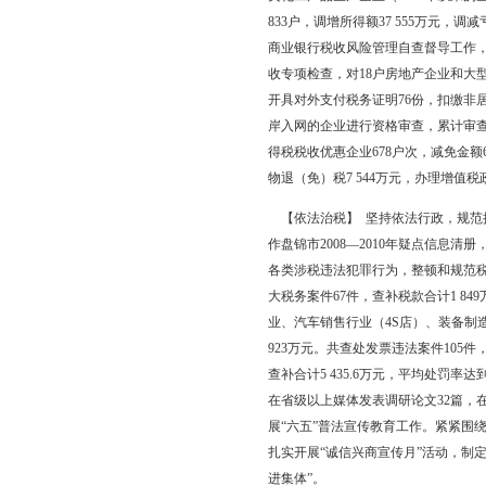
国家税务
【税收收入】 201
预测，加强收入调度和进度
中：增值税收入698 335
比增收49 507万元，增
15.34%。从各级次收
算收入85 986万元（
【税收征管】 完善征
通了网上办税厅功能，
000户个体工商户的电
访，反馈结果较好。对
日常工作，市国税局征管
税评估，评估总成果6 