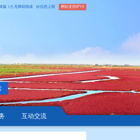
内部办公平台
简体版
繁体版
无障碍阅读
信息上报
网站支
搜索
公开
办事服务
互动交流