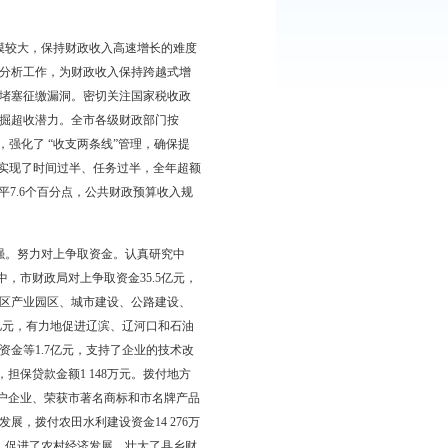
31.2%。基金预算支出完成984 009万元，比上年增加651 253万
收入1 122 844万元，返还性收入41 713万元，一般性转移支付收
，上年结余39 287万元。2011年，财政总支出为1 728 541万元。其
64 305万元,结转下年支出58 447万元，净结余5 858万元。全市财
522万元，上年结余收入154 048万元，调入资金1 024万元；全市财
元。年终结余233 202万元。
并积极应对上年财政收入规模较大，保持财政收入高速增长的难度
等问题，强化预算执行情况的分析工作，为财政收入保持跨越式增
化税收征管，加强税源监控，堵塞征缴漏洞。密切关注国家税收政
。规范非税收入管理，努力挖掘超收潜力。全市各级财政部门按
征收情况的专项调查和清理，强化了 “收支两条线”管理，确保提
实现了首季“开门红”，半年实现了时间过半、任务过半，全年超额
奋斗目标，增幅超过全省平均水平7.6个百分点，公共财政预算收入规