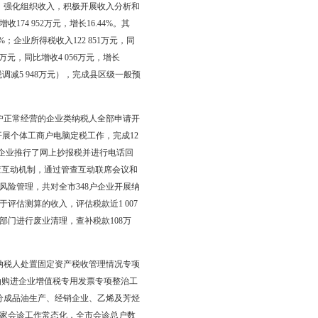
财政。其他企业所得税为中央、市（县区）级财政共享收入，分享
区）级20%；（2）跨省、计划单列市总机构汇缴清算企业所得税中
人所得税为中央、市（县区）级财政共享收入，分享比例为：中央级
区划分比例的通知》（盘财预发（2008）179号），分享比例为：
契税征收财政预算管理体制有关问题的通知》（盘财预发（2005）9
%，区级60%。7.其他各项税收（不包括继续作为中央财政收入的
石油资源税等）为市（县区）级固定收入。8.纳入预算管理的行政
税收入仍按部门财务隶属关系划分收入级次。其中，按省有关规定
的决定》（辽政发［2010］09号）精神，盘锦市决定完善后的
按税种实行市区共享（包括增值税、营业税、企业所得税、个人所得
的原则。
队伍建设，财政干部整体素质明显提升。加强政治理论学习。深入
强服务、促转型”主题实践活动，开展治理“庸、懒、散”活动，提
落实了党风廉政建设责任制，构建财政权力运行制约监督体系。推