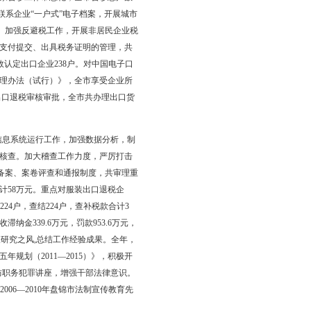
真贯彻落实上级各项工作部署，强化组织收入，积极开展收入分析和
39 322万元，同比增收174 952万元，增长16.44%。其
同比增收8 733万元，增长2.31%；企业所得税收入122 851万元，同
.7%；车辆购置税收入30 494万元，同比增收4 056万元，增长
 506万元（已剔除成品油消费税调减5 948万元），完成县区级一般预
传和辅导力度，全市6434户正常经营的企业类纳税人全部申请开
真伪、验旧等一系列问题。开展个体工商户电脑定税工作，完成12
对全市2 581户一般纳税人企业推行了网上抄报税并进行电话回
升级后系统运行正常。深化管查互动机制，通过管查互动联席会议和
管建议11条。积极开展税收风险管理，共对全市348户企业开展纳
现9户纳税人申报的销售收入小于评估测算的收入，评估税款近1 007