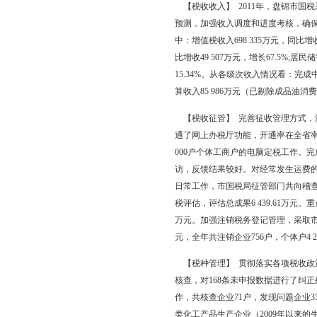
国建银投资有限公司以
比例为：（1）跨省、计
央级60%，中央待分配
60%，市（县区）级4
市本级46%，盘山县1
号），城市规划区内契税
消费税、海关代征的进
性收费收入、罚没收入
由省集中的行政性收费
省对市的新的财政体制
税、房产税五税种，市
【财政队伍建设】 各
开展创先争优活动，加
高机关效能，转变了工
进财政干部岗位资格培