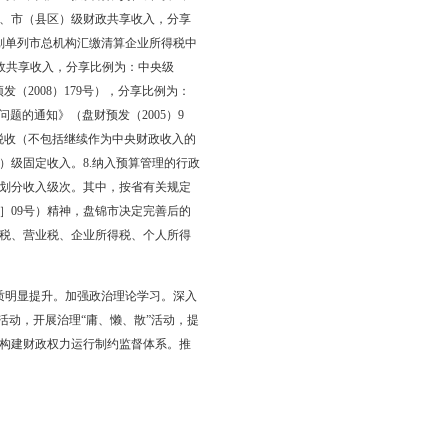
收支情况及粮食直补资金使用情况的监督检查，规范财政资金的管
户，查处违纪单位17户。制发 《盘锦市防治“小金库”长效机制建设的
余名财会人员参加培训，确保2010年资产数据转换工作的顺利完
。坚持会计从业人员持证上岗制度，组织1 738人参加了会计证互联
育培训。继续组织开展高级会计师、会计专业技术资格等培训和考试工
府项目贷款，落实中央、省、市农业保险保费补贴资金1 740万
达的偿债指标，维护了盘锦市的举债信誉。
 003 万元；罚没收入 7 885 万元；国有资源（资产）有偿使用收入
市财政体制进行调整。将原体制规定的省级共享税收全部下划到市
原体制规定的省市共享税收形成的财力实行总额分成，由市向省上
区）级财政共享收入，分享比例为：中央级75%，市（县区）级
税作为市（县区）级固定收入。3.企业所得税为中央、市（县区）级
股份有限公司、中国建设银行股份有限公司、国家开发银行、中国
东发展银行、中国投资有限公司、中央汇金投资有限责任公司、中