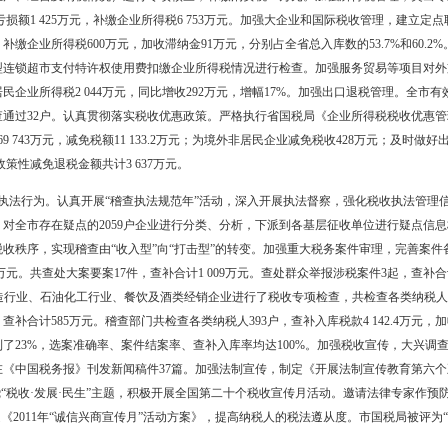
1年，盘锦市国税系统坚持以科学发展观为指导，紧扣税收工作主题，认
考核，确保了税收收入的及时足额均衡入库。全市国税系统共完成税收收入1 2
万元，同比增收113 272万元，增长19.36%；消费税收入387 209万元，
长67.5%;居民储蓄利息所得税收入433万元，同比减收616万元，减幅为58
入情况看：完成中央级收入1 038 831万元，完成市本级一般预算收入114
已剔除成品油消费税调减492万元）。
收管理方式，深化税收征管措施。深入开展网上办税厅工作，加大舆论宣
开通率在全省率先达到100%。积极推进网络发票系统上线，解决了发票
脑定税工作。完成增值税一般纳税人网上抄报税、运输发票网上认证工作，
经常发生运费的1 476户纳税人完成运输发票网上认证系统升级工作，
部门共向稽查局移交疑点纳税人12户，稽查部门根据检查情况，提出征
439.61万元。重点对全市16户商品混凝土生产企业进行专项评估，共发