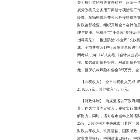
了一事一议财政奖补试点工
体系。全年拨付社会保障和
了城镇和农垦企业职工
工程建设。筹集建设资金
户区改造回迁楼建设资金
建设投资规模达34.5
【财政改革与监管】 
完善市本级部门预算编
改革方案，市本级基层
入收缴制度改革。制发
改革，进一步提升非税
工程和服务采购金额69 
关于厉行节约有关文件
展党政机关公务用车问
经费、车辆购置经费和公