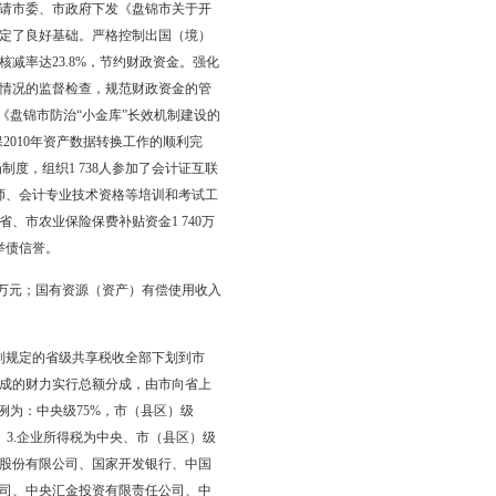
万元农村义务教育债务全部化解偿还完毕。支持完善社会保障和城乡医疗保障
同比增长15.6%。其中，拨付企业职工基本养老金补助6.6亿元，提高
金1.4亿元，提高了城乡居民医疗保险补助标准。支持保障性安居
套）、农垦危房改造任务7 712户建设工作的顺利进行。其中，拨付棚
排各类城市建设资金8.9亿元，通过财政资金的拉动效应，全市城市
理绩效，公共财政体系不断完善。推进财政预算编制改革。进一步
库集中收付制度改革。制发市本级基层预算单位国库集中支付制度
整顿工作，进一步加强和规范了财政资金专户管理。推进了非税收
进行动员部署，市本级所有执收单位全面启动了非税收入收缴制度
进一步规范政府采购行为，提高政府采购效率。全市共完成货物、
07万元，节约资金874万元。加强了财政支出管理。认真贯彻中央、省
问题专项治理工作，起草并报请市委、市政府下发《盘锦市关于开
，为下一步的专项治理工作奠定了良好基础。严格控制出国（境）
万元，核减值3 209万元，核减率达23.8%，节约财政资金。强化