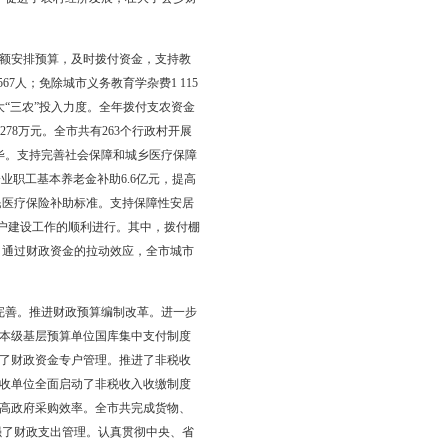
全市综合经济实力的显著增强。努力对上争取资金。认真研究中
争取资金70.2亿元。其中，市财政局对上争取资金35.5亿元，
类建设资金90亿元，确保县区产业园区、城市建设、公路建设、
基础设施建设补助资金8.9亿元，有力地促进辽滨、辽河口和石油
目贷款贴息资金、科技专项资金等1.7亿元，支持了企业的技术改
。发放小额贷款担保236笔，担保贷款金额1 148万元。拨付地方
省著名商标和省名牌产品的19户企业、荣获市著名商标和市名牌产品
金530万元。促进现代农业发展，拨付农田水利建设资金14 276万
农业产业化、农业机械化等项目，促进了农村经济发展，壮大了县乡财
生的各项支出，切实做到了足额安排预算，及时拨付资金，支持教
 559万元，惠及人数64 567人；免除城市义务教育学杂费1 115
 911万元，保障了校舍安全。加大“三农”投入力度。全年拨付支农资金
780万元、家电下乡补贴资金2 278万元。全市共有263个行政村开展