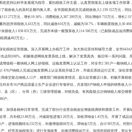
及海洋石油天然气企业缴纳的企业所得税继续作为中央收入，上缴中央
划单列市总机构预缴企业所得税中央级60%，中央待分配20%，市（县
40%；（3）其他企业所得税中央级60%，市（县区）级40%。4.个
0%。5.车船税为市县区级共享收入，继续执行《关于重新确定车船税市县
5%，大洼县15%，双台子区10%，兴隆区14%。6.契税继续执行《关于
由市土地税机关直接征收，并在房产部门设立直接征收窗口。市本级40
口货物增值税和进口消费品消费税、船舶吨税、车辆购置税、关税、海洋
、国有资本经营收入、国有资源（资产）有偿使用收入、其他收入等非
收入，仍作为省级收入。按照《辽宁省人民政府关于调整省市财政管理体制
适用于县区。原2003年1月1日起，城市规划区内新建企业形成的税收
以下部分按市区4：6分享）的政策不再执行，实行属地征管，属地入库
级财政部门围绕政治建设、廉政建设、作风建设和能力建设，狠抓干部
强学习型党组织建设，干部队伍的政治理论水平提高。深入开展“抓作风、
作作风。强化反腐倡廉工作。围绕推进惩治和预防腐败体系建设，贯彻
训工作，财政干部的业务综合能力进一步提升。 （王素贤）