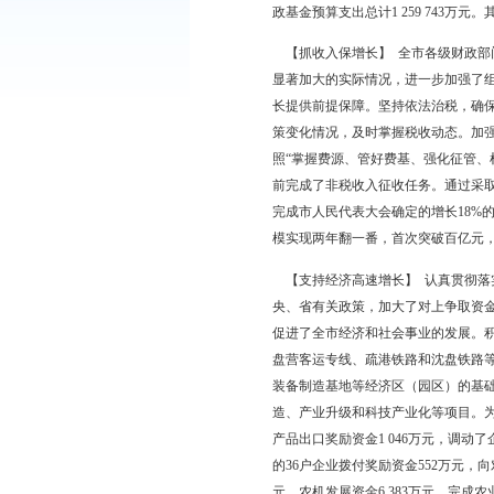
【财政支出】 2011年,
元，增长95.7%。
【财政收支平衡情况】 2
入225 824万元，专项转
中，财政一般预算支出1 4
政基金各项收入总计1 25
政基金预算支出总计1 25
【抓收入保增长】 全
显著加大的实际情况，
长提供前提保障。坚持
策变化情况，及时掌握
照“掌握费源、管好费
前完成了非税收入征收
完成市人民代表大会确定
模实现两年翻一番，首