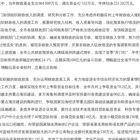
全市财政一般预算支出完成1 441 252万元，比上年增加343 049万元，增长
011年,全市财政各项收入总计1 728 541万元。其中，当年财政一般预算
移支付收入224 01万元，债券转贷收入23 993万元，调入资金501 79万元
41 252万元，上解上级支出221 960万元，调出资金1 024万元，年终结余
9 743万元。其中，当年政府性基金收入1 078 149元，上级补助收入26 
9 743万元。其中，当年财政基金支出984 009万元，调出资金42 532万
市各级财政部门加强组织财政收入的调度、研究和分析工作。充分考虑
进一步加强了组织财政收入的调度工作，着重研究收入结构、收入质量
依法治税，确保应收尽收。全市各级财政部门会同税务部门严格依法强
税收动态。加强财税部门之间的协调、配合，确保各项税收的应收尽收
基、强化征管、杜绝流失”的原则，规范非税收入预算管理，开展非税收入
任务。通过采取上述措施，全市公共财政预算收入继续保持跨越式增长，
的增长18%的目标和市政府确定的增长24.1%，总额实现100亿元的
次突破百亿元，增幅位居全省前列，总量位次前移。