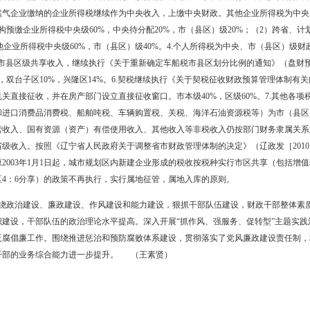
展全市会计信息质量监督检查工作，开展公证、殡葬服务和房地产交易
金库”专项治理全面复查及抽查工作，复查单位1 049户，抽查单位124
小金库”长效机制建设。推进行政事业资产的动态化管理。组织全市800
政事业单位进行数据上报，固定资产总数为47.9亿元。强化会计管理工作
办理《会计从业资格证书》。组织开展1.4万余人参加的会计人员继续教
。对政府债务实行动态管理，防范政府债务风险。配合项目单位积极申报政
765万元。全市偿还政府债务共计1 427.5万元，超额完成省政府下
入完成 85 697 万元，专项收入22 308 万元；行政事业性收费收入34
75 万元。
省以下政府间财政分配关系，省政府决定从2010年1月1日起，对原省
，税收实行属地征管、属地入库，并重新划分省市收入范围；省对各市
当年上解省财力增量部分按40%予以返还。 1.增值税为中央、市（县
央或市（县区）级财政收入。除继续作为中央收入的营业税外，其他营业
输、国家邮政、中国工商银行股份有限公司、中国农业银行、中国银行
出口银行、中国石油天然气股份公司、中国石油化工股份有限公司、广