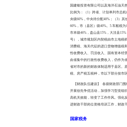
财政监督检查。组织开
理与使用。完成全市“小
指导意见》，推进防治“
成。全市共有681户行
网考试，为1 148人
作。加强政府债务管理
元，担保机构风险补偿金
【非税收入】 全市非税收
21 026万元；其他收入4
【财政体制】 为规范
县，作为市县固定收入
解财力，同时，省对各市
25%；2.营业税为中
财政共享收入。铁路运
农业发展银行、中国进