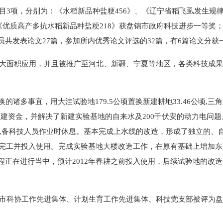
目3项，分别为：《水稻新品种盐粳456》、《辽宁省稻飞虱发生规
中《优质高产多抗水稻新品种盐粳218》获盘锦市政府科技进步一等奖
共发表论文27篇，参加所内优秀论文评选的32篇，有6篇论文分获
大面积应用，并且被推广至河北、新疆、宁夏等地区，各类科技成果累
多事宜，用大洼试验地179.5公顷置换新建耕地33.46公顷,三角
重建资金，并解决了新建实验基地的自来水及200千伏安的动力电问题
以备科技人员作业时休息。基本完成上水线的改造，形成了独立的、
年完工并投入使用。完成实验基地大楼改造工作，在原有基础上增加东
程正在进行当中，预计2012年春耕之前投入使用，后续试验地的改
锦市科协工作先进集体、计划生育工作先进集体、科技党支部被评为