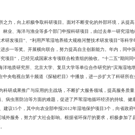
之力，向上积极争取科研项目。面对不断变化的外部环境，从提高
、林业、海洋与渔业等多个部门申报科研项目，由过去单一研究湿地
术研发项目”、“利用芦苇湿地养殖大规格河蟹技术研发项目”等科学
技进步一等奖。开展横向联合，努力提高自主创新能力。年内，同中
研究项目”，已经完成国家水专项联合检查组的验收。“十二五”期间
岛海洋地质研究所、北京大学、复旦大学等单位合作研究的“滨海湿地
已在中央电视台第十频道《探秘栏目》中播放，进一步扩大了科研所在
科研成果推广与应用的主战场，不断扩大服务领域，提高服务质量
养殖、病虫害防治等方面的难题，促进了芦苇湿地循环经济的持续、健
、建议15个，其中向农业部申报2012年湿地保护项目3个，向省政
开展域外服务，努力扩大社会影响。根据省环保厅的要求，积极参加了
设。