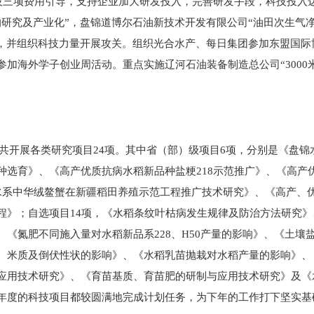
三项费用引导，支持企业加大研发投入，完善研发手段，科技投入达到
的研究及产业化”，盘锦道博尔石油新技术开发有限公司“油田次生气
题，并组织科技力量开展攻关。组织光合水产、每日集团参加东盟国
加海外学子创业周活动。重点实施辽河石油装备制造总公司“3000
共开展各类研究项目24项。其中省（部）级项目6项，分别是《盘
选育》、《高产优质抗病水稻新品种盐粳218示范推广》、《高产优
水系中华绒鳌蟹在新疆稻田养殖示范工程推广技术研究》、《高产、
程》；自选项目14项，《水稻条纹叶枯病发生规律及防治方法研究
《氮肥不同施入量对水稻新品系228、H50产量的影响》、《土壤
、米质及倒伏性状的影响》、《水稻乳苗抛栽对水稻产量的影响》、
应用技术研究》、《育苗基质、育苗肥的研制与应用技术研究》及《
年度的科技项目都较圆满地完成计划任务，为下年的工作打下坚实基