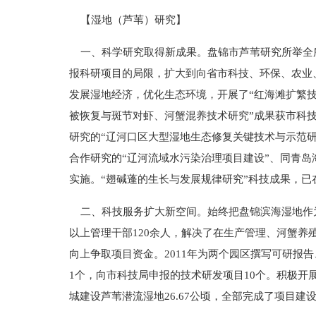
【湿地（芦苇）研究】
一、科学研究取得新成果。盘锦市芦苇研究所举全所
报科研项目的局限，扩大到向省市科技、环保、农业
发展湿地经济，优化生态环境，开展了“红海滩扩繁技
被恢复与斑节对虾、河蟹混养技术研究”成果获市科
研究的“辽河口区大型湿地生态修复关键技术与示范
合作研究的“辽河流域水污染治理项目建设”、同青
实施。“翅碱蓬的生长与发展规律研究”科技成果，
二、科技服务扩大新空间。始终把盘锦滨海湿地作为
以上管理干部120余人，解决了在生产管理、河蟹
向上争取项目资金。2011年为两个园区撰写可研报告
1个，向市科技局申报的技术研发项目10个。积极
城建设芦苇潜流湿地26.67公顷，全部完成了项目建