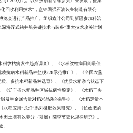
1 200万元。以科技创新引领新兴产业发展，征集
净化回收利用技术”，盘锦国强石油装备制造有限公
际博览会进行产品推广。组织鑫叶公司到新疆参加科洽
米深海浮式钻井船关键技术与装备”重大技术攻关计划
锦水稻纹枯病发生趋势调查》、《水稻纹枯病田间最佳
质抗病水稻新品种盐粳228示范推广》、《全国农垦
优质、多抗水稻新品种选育》、《优质水稻杂合状态下
》、《辽宁省水稻品种区域抗病性鉴定》、《水稻干尖
盐碱及重金属含量对稻米品质的影响》、《水稻定量本
《水稻应用“龙灯”系列微肥效果研究》、《长效肥的
水田土壤有效养分（耕层）随季节变化规律研究》。
础。