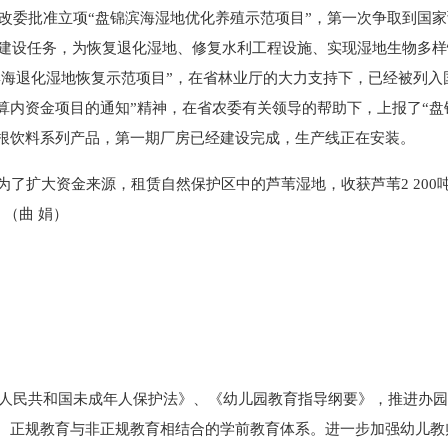
发改委批准立项“盘锦滨海湿地优化养殖示范项目”，第一次争取到国
全部建设任务，为恢复退化湿地、修复水利工程设施、实现湿地生物多
锦滨海退化湿地恢复示范项目”，在省林业厅的大力支持下，已经被列
国家预算内资金项目的通知”精神，在省农委有关领导的帮助下，上报了
根饮料系列产品，第一期厂房已经建设完成，生产线正在安装。
大资金来源，租赁自然保护区中的芦苇湿地，收获芦苇2 200吨，实
 （曲 娟）
华人民共和国未成年人保护法》、《幼儿园教育指导纲要》，推进办
、正规教育与非正规教育相结合的学前教育体系。进一步加强幼儿教