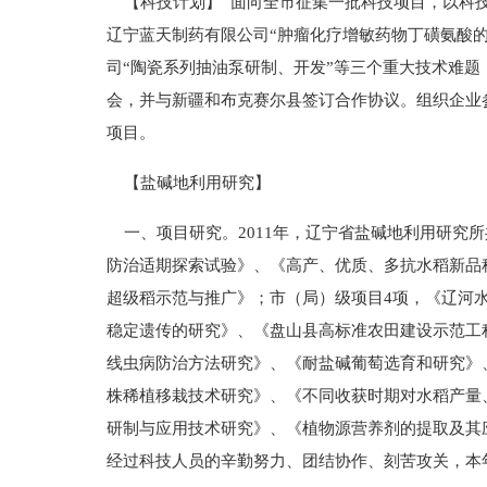
【科技计划】 面向全市征集一批科技项目，以科技
辽宁蓝天制药有限公司“肿瘤化疗增敏药物丁磺氨酸
司“陶瓷系列抽油泵研制、开发”等三个重大技术难
会，并与新疆和布克赛尔县签订合作协议。组织企业参
项目。
【盐碱地利用研究】
一、项目研究。2011年，辽宁省盐碱地利用研究所
防治适期探索试验》、《高产、优质、多抗水稻新品种
超级稻示范与推广》；市（局）级项目4项，《辽河
稳定遗传的研究》、《盘山县高标准农田建设示范工
线虫病防治方法研究》、《耐盐碱葡萄选育和研究》、
株稀植移栽技术研究》、《不同收获时期对水稻产量
研制与应用技术研究》、《植物源营养剂的提取及其
经过科技人员的辛勤努力、团结协作、刻苦攻关，本