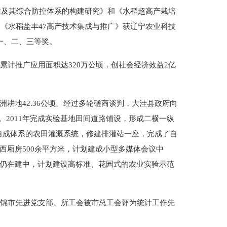
律及其综合防控体系的构建研究》和《水稻超高产栽培
；《水稻盐丰47高产技术集成与推广》获辽宁农业科技
一、二、三等奖。
计推广应用面积达320万公顷，创社会经济效益2亿
洲耕地42.36公顷。经过多轮磋商谈判，大洼县政府向
。2011年完成实验基地田间道路铺设，形成二横一纵
自成体系的农田灌溉系统，修建排灌站一座，完成了自
西厢房500余平方米，计划建成小型多媒体会议中
造仍在建中，计划建设高标准、花园式的农业实验示范
盘锦市先进党支部、所工会被市总工会评为统计工作先