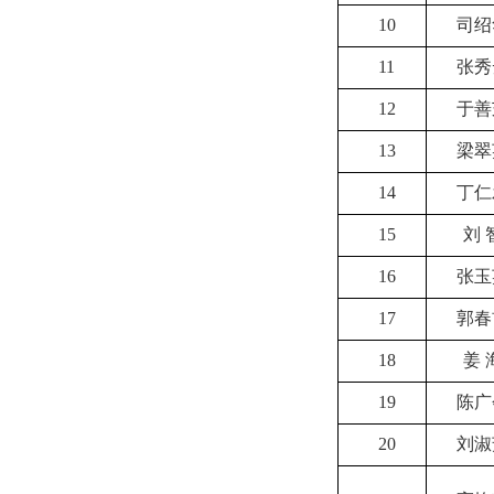
10
司绍
11
张秀
12
于善
13
梁翠
14
丁仁
15
刘 
16
张玉
17
郭春
18
姜 
19
陈广
20
刘淑