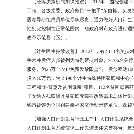
【统筹决策机制加快推进】 2012年，围绕创
工程。各级党委、政府坚持“一把手”亲自抓、负总
题领导小组成员单位尽职尽责，通力做好人口计生
性别比控制在正常范围内，省政府对市政府进行通
改革示范县（区）。
【计生民生持续改善】 2012年，有2 111名奖扶对
手术并发症人员被列为特别帮扶对象。9 706名关停
服务。为25万个农户免费发放限盐勺，发放率达1
投入10万元，为 2 190个计生特殊特困家庭和中
工程和“科普惠及贫困母亲”项目。112名贫困母亲
子女纳入残联辅具及家庭无障碍改造需求总体计划。2
锦市被评为全国创建幸福家庭活动示范单位。盘锦
【加强人口计划生育行政工作】 人口计生系统全
人口计划生育系统信访工作先进集体荣誉称号。建