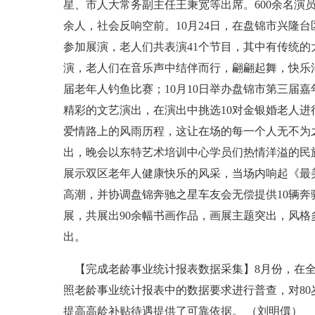
星、市人大常务副主任王秉宽等出席。600余名演
余人，社会反响空前。10月24日，在盘锦市兴隆台
参加展演，老人们共表演41个节目，其中有传统
演，老人们在音乐声中结伴而行，翩翩起舞，快乐
届老年人钓鱼比赛；10月10日举办盘锦市第三届
精彩的文艺演出，在演出中挑选10对金银婚老人进
爱情路上的风雨历程，这让在场的每一个人无不为之
出，晚会以东特艺术培训中心学员们热情洋溢的民
展示双区老年人健康快乐的风采，当场内响起《最美
高潮，并协调盘锦奔驰之星车友会无偿提供10辆奔
展，共展出90余幅书画作品，画展主题突出，风格
出。
【完成老龄事业统计报表数据采集】8月份，在全
照老龄事业统计报表中的数据要求进行普查，对80岁
提高高龄补贴待遇提供了可靠依据。 （刘明儇）