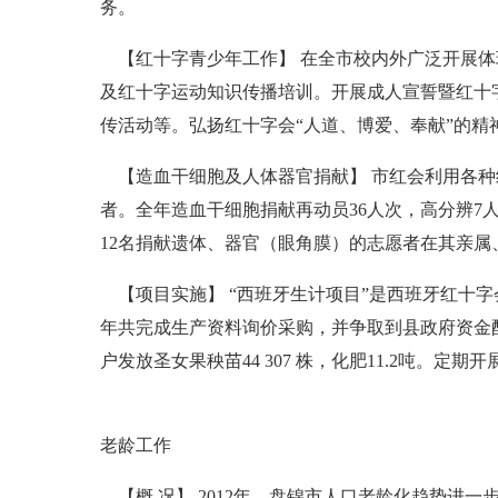
务。
【红十字青少年工作】 在全市校内外广泛开展体现
及红十字运动知识传播培训。开展成人宣誓暨红十
传活动等。弘扬红十字会“人道、博爱、奉献”的
【造血干细胞及人体器官捐献】 市红会利用各种
者。全年造血干细胞捐献再动员36人次，高分辨7
12名捐献遗体、器官（眼角膜）的志愿者在其亲
【项目实施】 “西班牙生计项目”是西班牙红十
年共完成生产资料询价采购，并争取到县政府资金配套
户发放圣女果秧苗44 307 株，化肥11.2吨。
老龄工作
【概 况】 2012年，盘锦市人口老龄化趋势进一步