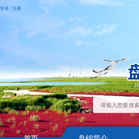
登录
/
注册
首页
盘锦简介