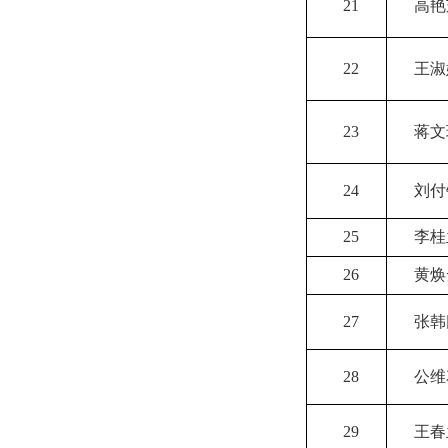
21
高艳
22
王淑
23
蒋文
24
刘付
25
李桂
26
黄焕
27
张韩
28
公维
29
王春