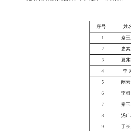
序号
姓
1
秦玉
2
史素
3
夏兆
4
李 
5
阚素
6
李树
7
秦玉
8
汤广
9
于长