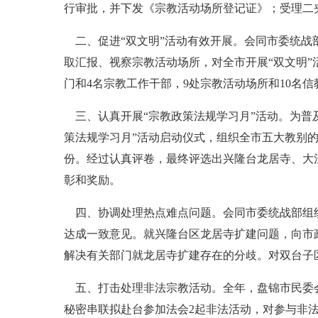
行审批，并下发《宗教活动场所登记证》；受理二
二、促进“双文明”活动有效开展。会同市委统战
取汇报、视察宗教活动场所，对全市开展“双文明”
门和4名宗教工作干部，9处宗教活动场所和10名
三、认真开展“宗教政策法规学习月”活动。为普及
策法规学习月”活动启动仪式，组织全市五大教别的
份。经过认真评卷，最终评选出兴隆台龙居寺、大
彰和奖励。
四、协调处理热点难点问题。会同市委统战部组织
达成一致意见。就兴隆台区龙居寺扩建问题，向市
解决有关部门就龙居寺扩建存在的
分歧
。对双台子
五、打击处理非法宗教活动。全年，盘锦市民委会
秘密串联拟赴台参加法会2起非法活动，对参与非