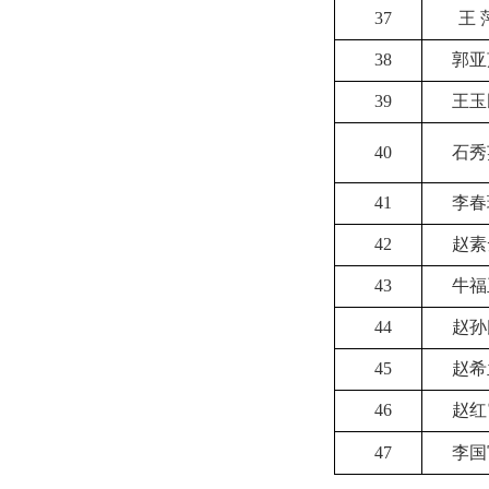
37
王 
38
郭亚
39
王玉
40
石秀
41
李春
42
赵素
43
牛福
44
赵孙
45
赵希
46
赵红
47
李国