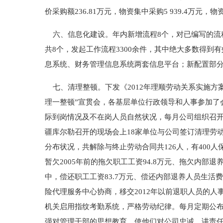
价采购额236.81万元，物资集中采购5 939.4万元，物
六、信息化建设。年内新增流程8个，对已编写的流程
共8个，发起工作流程3300余件，其中绝大多数得到
息系统、财务管理信息系统两套信息平台；新配置部
七、清理整顿。下发《2012年理顺劳动关系实施方案
理一整顿”宣贯会，各基层单位行政领导和人事参加了
际到岗情况及不在岗人员自然状况，每月公司组织召开
疆库尔勒召开的现场会上18家单位与公司签订清理劳
分布状况，共解除与终止劳动合同共126人，有400
暂欠2005年前的拖欠职工工资94.8万元、拖欠内部退养
中，偿还职工工资83.7万元、偿还内部退养人员生活费1
险代理服务中心协商，移交2012年以前退职人员的
机关启用指纹考勤系统，严格劳动纪律。每月定期公
强对管理干部的思想教育，使他们对公司忠诚，讲责