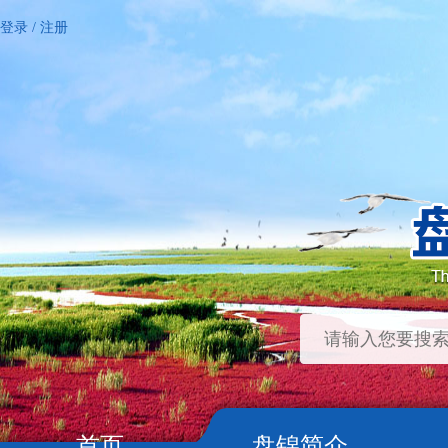
登录
/
注册
首页
盘锦简介