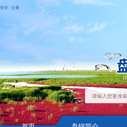
登录
/
注册
首页
盘锦简介