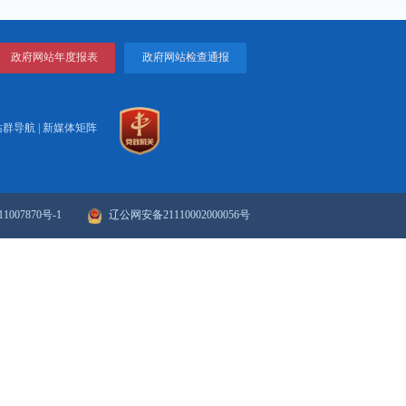
打印
关闭
政府网站年度报表
政府网站检
站群导航
|
新媒体矩阵