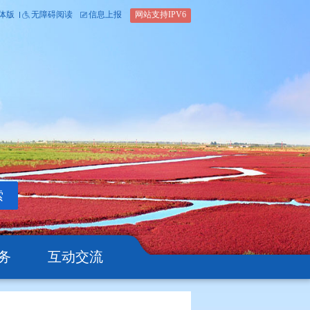
内部办公平台
简体版
繁体版
无障碍阅读
信息上报
网站支
搜索
公开
办事服务
互动交流