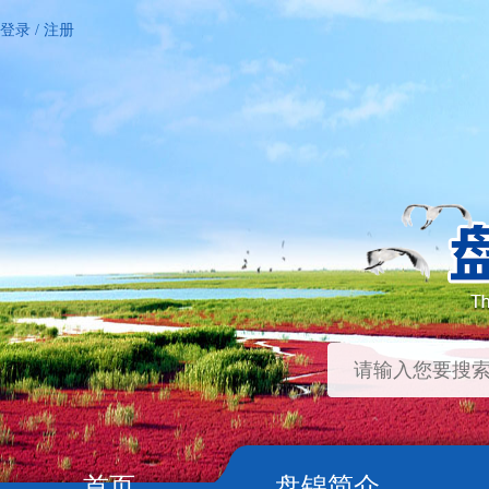
登录
/
注册
首页
盘锦简介