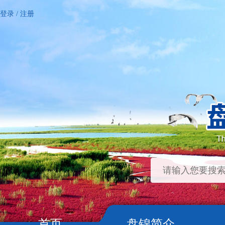
登录
/
注册
首页
盘锦简介