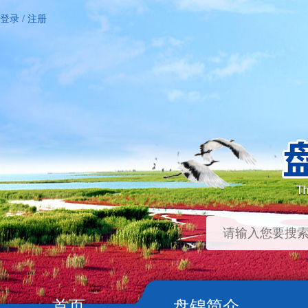
登录
/
注册
首页
盘锦简介