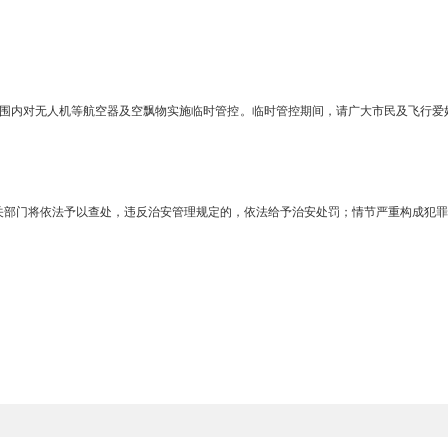
器飞行管理暂行条例》等有关法律法规，现将“低慢小”航空器临时管控
是指飞行高度低、飞行速度慢、雷达反射面小的航空器，主要包括轻型
球）、飞艇、滑翔伞、动力滑翔伞、无人机、航空模型、无人驾驶自由气
时至23时。
场周边3公里范围内对无人机等航空器及空飘物实施临时管控。临时管
行的行为，有关部门将依法予以查处，违反治安管理规定的，依法给予