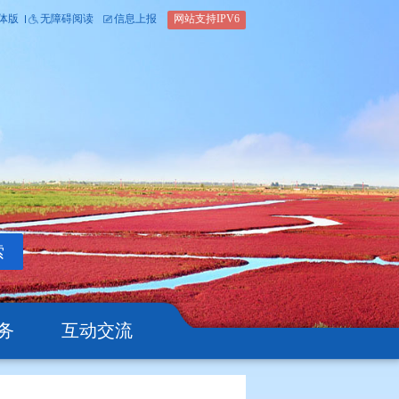
内部办公平台
简体版
繁体版
无障碍阅读
信息上报
网站支
搜索
公开
办事服务
互动交流