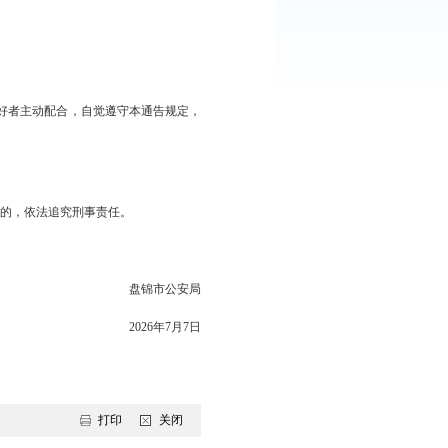
工作通告如下：
和超轻型飞机（含轻型和超轻型直升机）、滑翔机、三角翼、动力三
球、系留气球等12类。
控期间，请广大市民及飞行爱好者主动配合，自觉遵守本通告规定，
治安处罚；情节严重构成犯罪的，依法追究刑事责任。