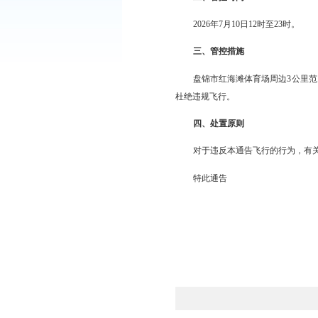
条例》《无人驾驶航空
一、适用范围
“低慢小”航空器
角翼、载人气球（热气
二、管控时间
2026年7月10日12
三、管控措施
盘锦市红海滩体育
杜绝违规飞行。
四、处置原则
对于违反本通告飞