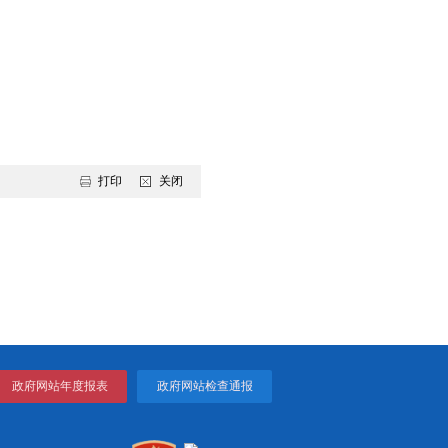
问题作为纠治“四风”的重要内容，紧盯关键节点、重点人员和突出问
宴席只收礼”、分批异地操办等隐形变异问题。对顶风违纪行为发现
严肃查处违规操办背后的利益输送、请托办事等问题，坚决防止“四
市党员干部、公职人员不操办和参加“升学宴”“谢师宴”承诺书》，
肃处理。