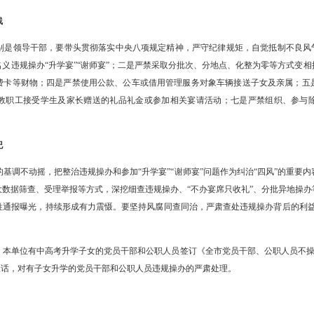
，压紧压实责任
切实履行全面从严治党主体责任，把严禁违规操办和参加“升学宴”“谢
员干部教育监督管理。党委（党组）主要负责同志要认真履行第一责任人
教育提醒，通过谈心谈话、警示教育、签订承诺书等方式，做到早提醒
育引导广大教职工严格遵守纪律规定，自觉抵制违规参加“升学宴”“谢
朴方式分享升学喜悦，坚决抵制讲排场、比阔气、铺张浪费等不良风气
，坚决守住底线
和公职人员特别是领导干部，要带头贯彻落实中央八项规定精神，严守
、亲属或他人名义违规操办“升学宴”“谢师宴”；二是严禁采取分批次
电子红包、消费卡等财物；四是严禁使用公款、公车或借用管理服务对
六是严禁学校教职工接受学生及家长赠送的礼品礼金或参加相关宴请
，持续从严执纪