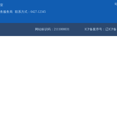
风，最大风力可达11级，请注意防范！
高考消费提示
站地图
锦市人民政府办公室
盘锦市数据和政务服务局
联系方式：0427-12345