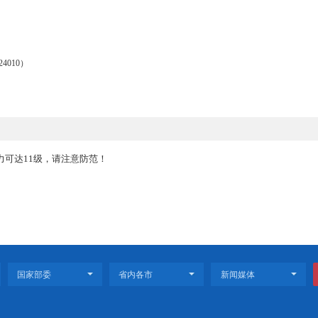
机关要坚持严的基调不动摇，把整治违规操办和参加“升学宴”“谢师宴”
、专项检查、大数据筛查、受理举报等方式，深挖细查违规操办、“不办
型问题点名道姓通报曝光，持续形成有力震慑。要坚持风腐同查同治，
要督促本地区、本单位有中高考升学子女的党员干部和公职人员签订《全
“一对一”提醒谈话，对有子女升学的党员干部和公职人员违规操办的严
室（邮编：124010）