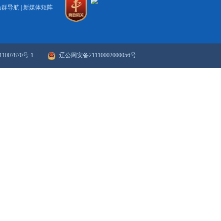
打印
关闭
政府网站年度报表
政府网站检
站群导航
|
新媒体矩阵