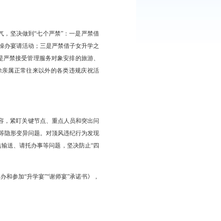
师宴”作为加强作风建设的重要内容，结合深入贯彻中央八项规定精神
责任，班子成员要严格落实“一岗双责”，加强对党员干部特别是有
、早预防、早纠治。各级教育主管部门要结合正在开展的集中整治
师宴”等行为。各级党组织要积极倡导文明节俭新风，引导党员干部和
。
纪律规矩，自觉抵制不良风气，坚决做到“七个严禁”：一是严禁借
、分地点、化整为零等方式变相操办宴请活动；三是严禁借子女升学之
象车辆接送子女及亲属；五是严禁接受管理服务对象安排的旅游、
活动；七是严禁组织、参与除亲属正常往来以外的各类违规庆祝活