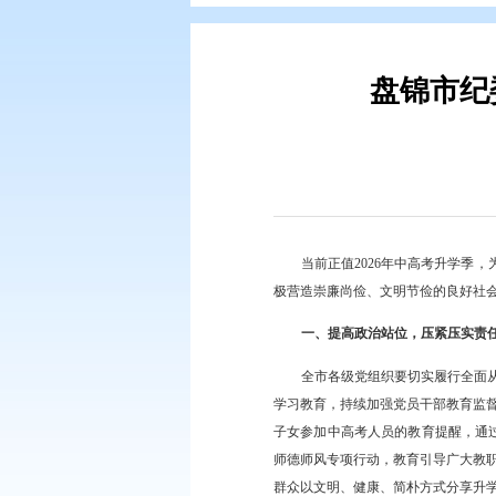
您现在所在的位置：
首页
>
要闻动
盘
当前正值2026年
极营造崇廉尚俭、文明