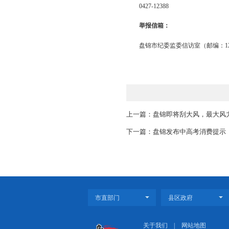
全市各级纪检监察
题，综合运用明察暗访
一起、查处一起，对典
风”问题反弹回潮。
各级纪检监察机关
并由党组织负责人开展
举报电话：
0427-12388
举报信箱：
盘锦市纪委监委信访