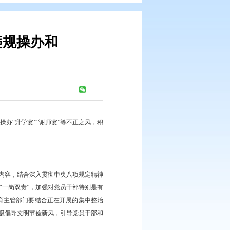
和公职人员违规操办和
宴”的通知
浏览次数：
1074
次
纠治“四风”，坚决遏制违规操办“升学宴”“谢师宴”等不正之风，积