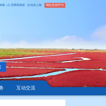
内部办公平台
简体版
繁体版
无障碍阅读
信息上报
网站支
搜索
公开
办事服务
互动交流