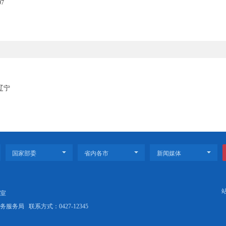
业银行、各股份制商业银行、各城市商业银行、辽宁农村商业银行等银
作的通知》中所列材料，自愿向中国人民银行盘锦市分行提出国库集中收付
分行（辽宁省盘锦市兴隆台区惠宾街213号）。
明若佳
8196、8268197
境保护督察在辽宁