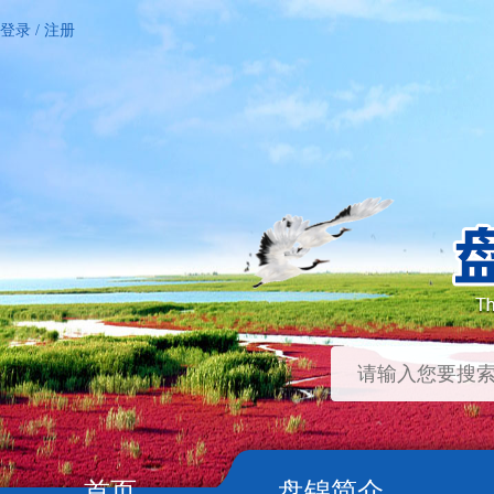
登录
/
注册
首页
盘锦简介