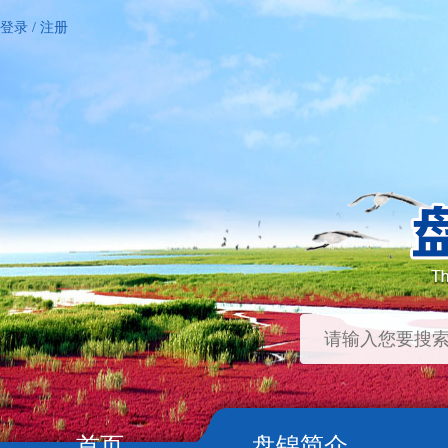
登录
/
注册
首页
盘锦简介