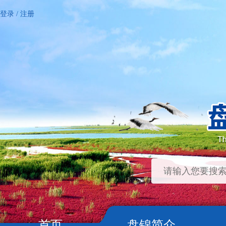
登录
/
注册
首页
盘锦简介