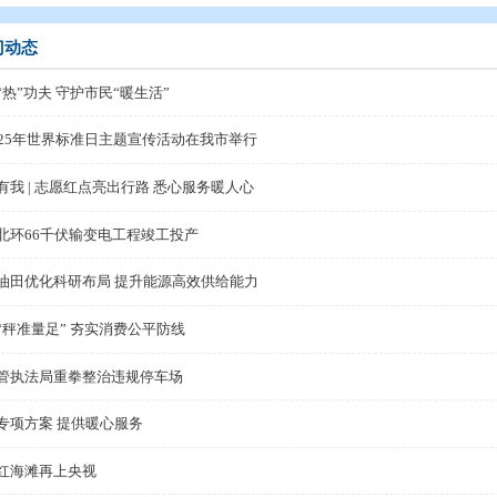
态
>
部门动态
部门动态
下足“热”功夫 守护市民“暖生活”
省2025年世界标准日主题宣传活动在我市举行
志愿有我 | 志愿红点亮出行路 悉心服务暖人心
盘锦北环66千伏输变电工程竣工投产
辽河油田优化科研布局 提升能源高效供给能力
守护“秤准量足” 夯实消费公平防线