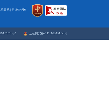
2025
32
33
34
35
36
37
38
39
40
下一页
>>
末页
政府网站年度报表
政府网站检
站群导航
|
新媒体矩阵
ICP备案序号：辽ICP备11007870号-1
辽公网安备21110002