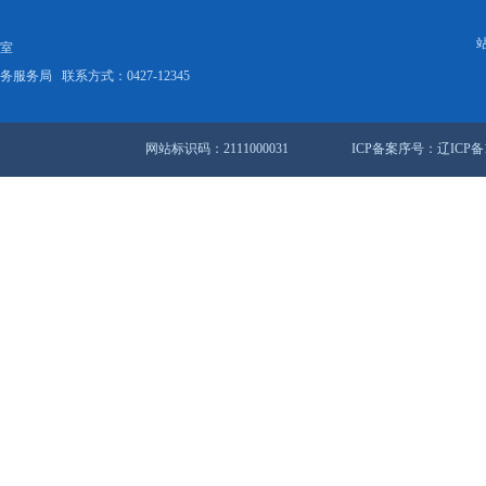
盘锦市2025新时代乡村阅读季暨“阅享秋丰”活动启幕
3371条 34/225页
首页
<<
上一页
31
站地图
锦市人民政府办公室
盘锦市数据和政务服务局
联系方式：0427-12345
网站标识码：2111000031