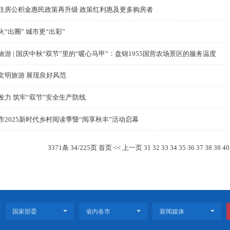
市城管执法局重拳整治违规停车场
制定专项方案 提供暖心服务
盘锦红海滩再上央视
我市住房公积金惠民政策再升级 政策红利惠及更多购房者
文旅火“出圈” 城市更“出彩”
文明旅游 | 国庆中秋“双节”里的“暖心马甲”：盘锦195
践行文明旅游 展现良好风范
多维发力 筑牢“双节”安全生产防线