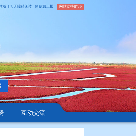
内部办公平台
简体版
繁体版
无障碍阅读
信息上报
网站支
搜索
公开
办事服务
互动交流