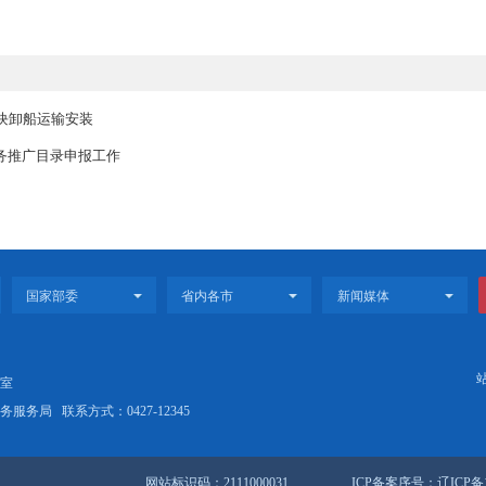
气安全整治和城市生命线安全工程，确保住建领域安全稳定。
优化发展空间。以项目需求为导向，我市将完善工程建设项目审
住建领域营商环境。
凝聚发展合力。坚持以党的政治建设为统领，我市住建系统将落
实；深化思想建设，用科学理论指导实践；加强组织建设，健全党建
干部；严抓纪律建设，为住建事业发展提供纪律保证。
四台工业炉模块卸船运输安装
进居家养老服务推广目录申报工作