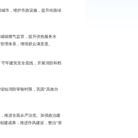
展绿色建筑，提高新开工绿色建筑和装配式建筑占比；规范建
持续更新模式。围绕“两重两新”项目争取资金支持，一体化
村落保护力度，打造宜居、韧性、智慧城市。
及雨污分流改造，建设海绵城市，维护市政设施，提升街路绿
居民用水计划管理，强化城镇燃气监管，提升供热服务水
治建筑垃圾，完善垃圾分类管理体系，增强群众满意度。
全风险，化解房地产风险，守牢建筑安全底线，开展消防和档