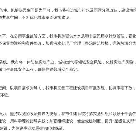
本地企业优势，鼓励与大型企业联合投标，拓展市场份额；大力发
规行为，推动建筑业工业化、数字化、绿色化转型。
做强发展支撑。我市将统筹城市优化、完善和品质提升，建立可
，建立工作机制；启动亚投行综合改造项目，加大历史名镇和传统
 创造发展条件。以解决民生问题为导向，我市将推进城市排水
市公园绿地开放共享空间，不断优化城市基础设施建设。
提升发展水平。在公用事业监管方面，我市将加强供水水质和非
台建设；做好环保督察迎检和案件整改，加强污水处理厂管理；整
 筑牢发展防线。我市将一体防范房地产业、城镇燃气等领域安