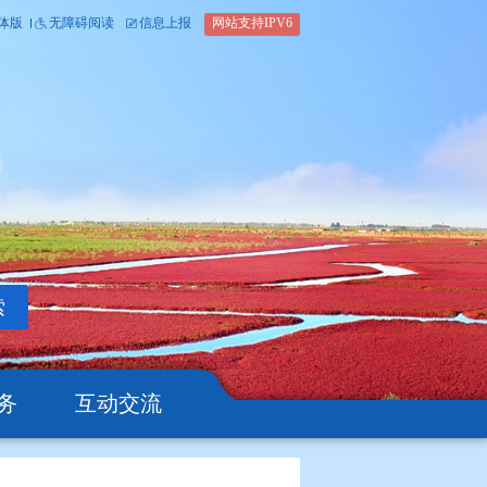
内部办公平台
简体版
繁体版
无障碍阅读
信息上报
网站支
搜索
公开
办事服务
互动交流