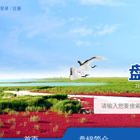
登录
/
注册
首页
盘锦简介