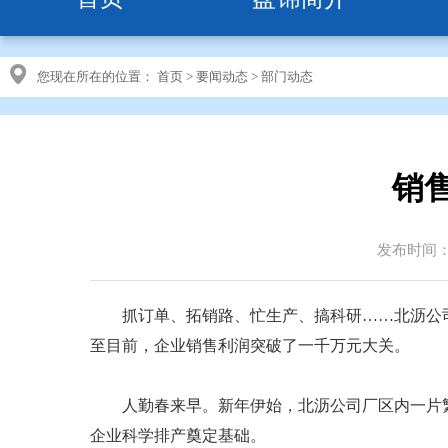
您现在所在的位置：
首页
>
要闻动态
>
部门动态
销
发布时间：20
抓订单、拓销路、忙生产、搞科研……北沥公司以
至目前，企业销售利润突破了一千万元大关。
人勤春来早。新年伊始，北沥公司厂区内一片繁
企业科学排产奠定基础。