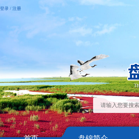
登录
/
注册
首页
盘锦简介