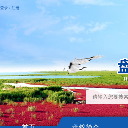
登录
/
注册
首页
盘锦简介