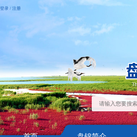
登录
/
注册
首页
盘锦简介