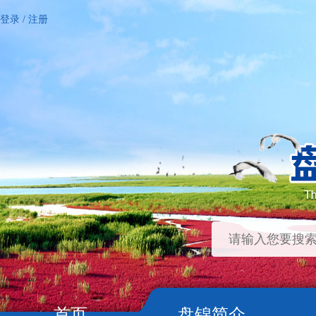
登录
/
注册
首页
盘锦简介