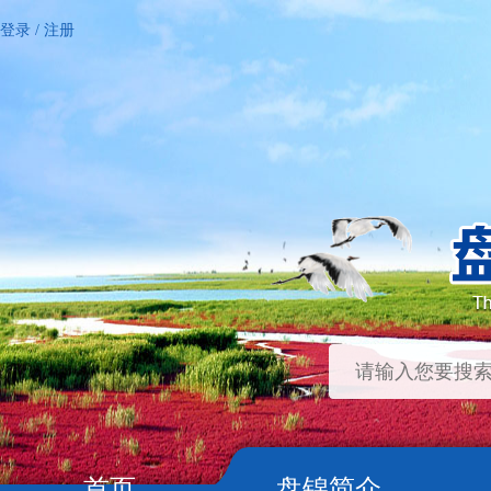
登录
/
注册
首页
盘锦简介