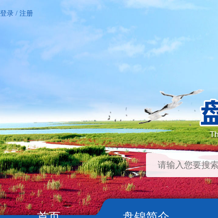
登录
/
注册
首页
盘锦简介