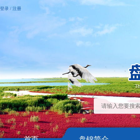
登录
/
注册
首页
盘锦简介