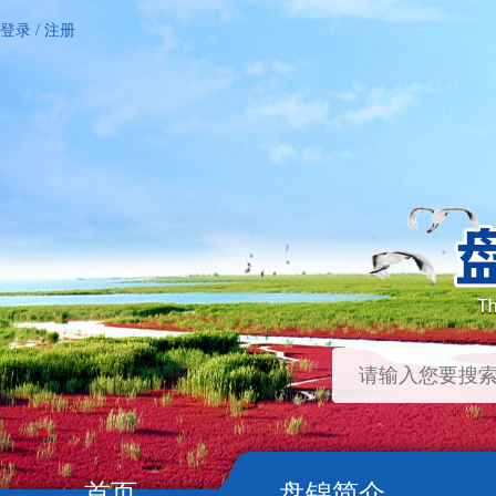
登录
/
注册
首页
盘锦简介