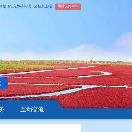
内部办公平台
简体版
繁体版
无障碍阅读
信息上报
网站支
搜索
公开
办事服务
互动交流