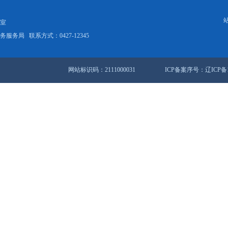
两次协调六部门 确保居民不受冻
2903条 143/194页
首页
<<
上一页
141
142
站地图
锦市人民政府办公室
盘锦市数据和政务服务局
联系方式：0427-12345
网站标识码：2111000031