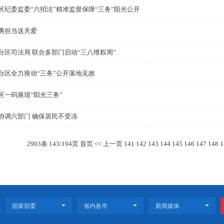
双台子区确定首批名校长工作室
盘锦从“三社联动”升级为“五社联动”
大洼区开展“五比五赛”专项行动助推营商环境建设
大洼区纪委监委“六招法”精准监督保障“三务”阳光公开
巾帼勇担当送关爱
兴隆台区司法局 联合多部门启动“三八维权周”
兴隆台区全力推动“三务”公开落地见效
大洼区一码展现“阳光三务”