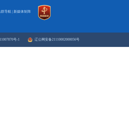
2022
143
144
145
146
147
148
149
150
下一页
>>
末页
政府网站年度报表
政府网站检
站群导航
|
新媒体矩阵
ICP备案序号：辽ICP备11007870号-1
辽公网安备21110002