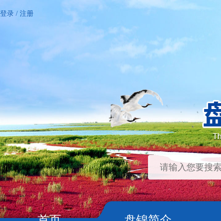
登录
/
注册
首页
盘锦简介