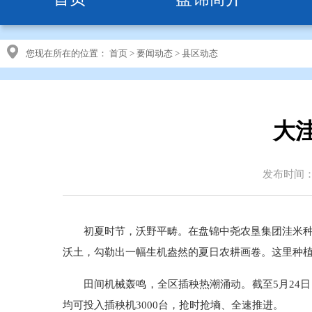
您现在所在的位置：
首页
>
要闻动态
>
县区动态
大
发布时间：20
初夏时节，沃野平畴。在盘锦中尧农垦集团洼米
沃土，勾勒出一幅生机盎然的夏日农耕画卷。这里种植
田间机械轰鸣，全区插秧热潮涌动。截至5月24
均可投入插秧机3000台，抢时抢墒、全速推进。