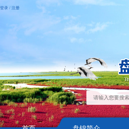
登录
/
注册
首页
盘锦简介