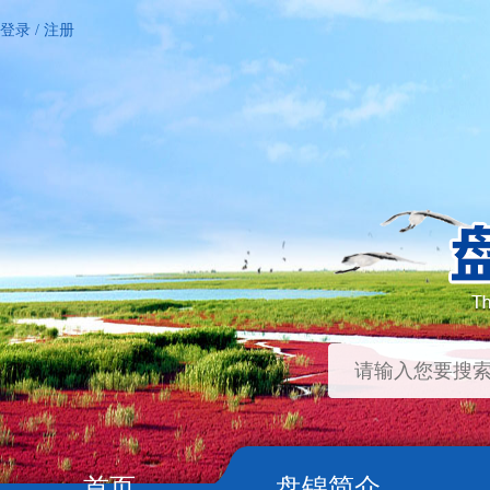
登录
/
注册
首页
盘锦简介